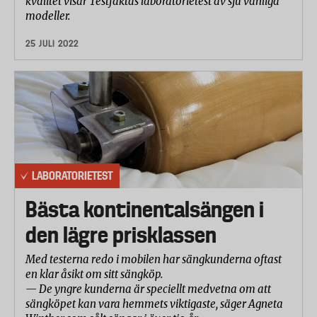
kvalitet visar Testfaktas laboratorietest av sju vanliga
modeller.
25 JULI 2022
LABORATORIETEST
Bästa kontinentalsängen i
den lägre prisklassen
Med testerna redo i mobilen har sängkunderna oftast
en klar åsikt om sitt sängköp.
— De yngre kunderna är speciellt medvetna om att
sängköpet kan vara hemmets viktigaste, säger Agneta