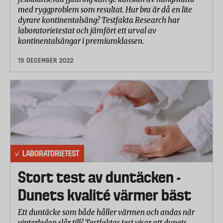
med ryggproblem som resultat. Hur bra är då en lite
dyrare kontinentalsäng? Testfakta Research har
laboratorietestat och jämfört ett urval av
kontinentalsängar i premiumklassen.
19 DECEMBER 2022
LABORATORIETEST
Stort test av duntäcken -
Dunets kvalité värmer bäst
Ett duntäcke som både håller värmen och andas när
vinterkylan slår till? Testfaktas test visar att dunets