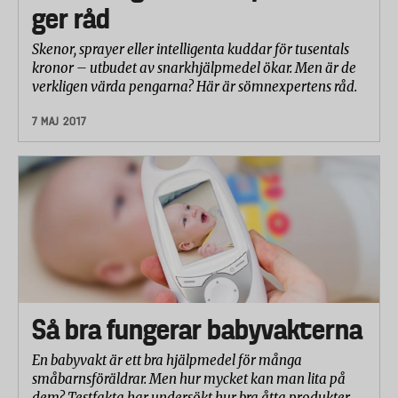
ger råd
Skenor, sprayer eller intelligenta kuddar för tusentals
kronor – utbudet av snarkhjälpmedel ökar. Men är de
verkligen värda pengarna? Här är sömnexpertens råd.
7 MAJ 2017
Så bra fungerar babyvakterna
En babyvakt är ett bra hjälpmedel för många
småbarnsföräldrar. Men hur mycket kan man lita på
dem? Testfakta har undersökt hur bra åtta produkter