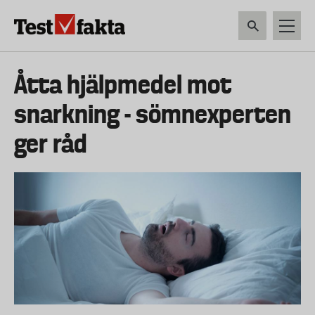
Hoppa
till
huvudinnehåll
HEM & HUSHÅLL
TEKNIK
LIVSMEDEL
VERKTYG & TRÄDGÅRDSREDSK
Huvudmeny
Åtta hjälpmedel mot
ny
snarkning - sömnexperten
ger råd