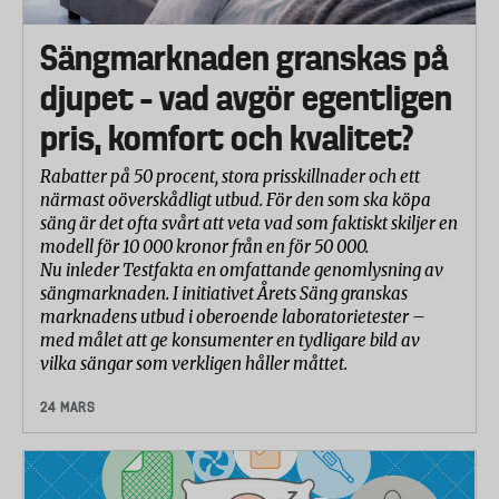
- Om familjen klagar på dig. Även om dina
snarkningar inte är farliga för din fysiska hälsa kan
Sängmarknaden granskas på
det påverka din relation negativt. Det finns bra och
djupet – vad avgör egentligen
enkla hjälpmedel även för den ”sociala snarkaren”.
pris, komfort och kvalitet?
Så kan du snarka mindre
Rabatter på 50 procent, stora prisskillnader och ett
- Gå ned i vikt.
närmast oöverskådligt utbud. För den som ska köpa
- Sluta röka.
säng är det ofta svårt att veta vad som faktiskt skiljer en
modell för 10 000 kronor från en för 50 000.
- Undvik alkohol.
Nu inleder Testfakta en omfattande genomlysning av
sängmarknaden. I initiativet Årets Säng granskas
- Sov på magen eller sidan.
marknadens utbud i oberoende laboratorietester –
med målet att ge konsumenter en tydligare bild av
- Vid svårare snarkningar, sömnproblem eller
vilka sängar som verkligen håller måttet.
andningsuppehåll – sök hjälp
24 MARS