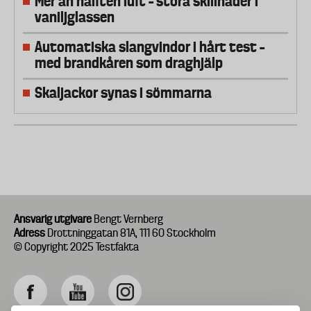
Mer än hälften luft – stora skillnader i
vaniljglassen
Automatiska slangvindor i hårt test –
med brandkåren som draghjälp
Skaljackor synas i sömmarna
Ansvarig utgivare
Bengt Vernberg
Adress
Drottninggatan 81A, 111 60 Stockholm
© Copyright 2025 Testfakta