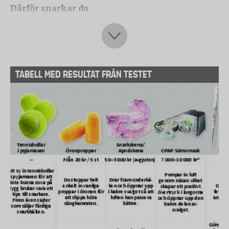
Därför snarkar du
- Snarkning uppkommer när muskulaturen runt
bakre delen av svalget inte lyckas hålla undan
fettvävnad som sitter där så att luft kan passera in
och ut. Det kan bero på att fettvävnaden har ökat
TABELL MED RESULTAT FRÅN TESTET
eller att musklerna har blivit förslappade.
- Övervikt är en vanlig orsak till snarkning. Det
beror helt enkelt på att fettvävnaden i svalget ökar.
- Förslappad muskulatur runt svalget kan ha
hormonella orsaker. Forskning visar att
könshormonen progesteron och östrogen gör så att
kvinnor snarkar mindre i barnafödande ålder.
- Att du snarkar mer när du druckit alkohol beror
också på att muskulaturen förslappas.
- Irriterade luftvägar kan också orsaka snarkning.