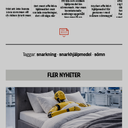
Detta kan orsakas av rökning, men också av vanliga
infektioner.
- Hos barn kan förstorade halsmandlar vara en
orsak till snarkning.
Då ska du söka hjälp för din snarkning
- Om du har andningsuppehåll nattetid eller om
snarkning
snarkhjälpmedel
sömn
Taggar:
-
-
sömnen påverkas så att du blir trött dagtid.
Andningsuppehåll ökar risken för en rad sjukdomar
som hjärtinfarkt, stroke, diabetes och depression.
FLER NYHETER
Du blir också farlig i trafiken om din sömn rubbas.
Det finns bra medicinska hjälpmedel mot
andningsuppehåll och apné.
- Om du är överviktig och snarkar. Det kan räcka
med att gå ned några kilo för att snarkningarna ska
minska.