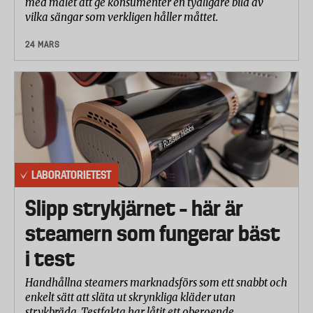
med målet att ge konsumenter en tydligare bild av
vilka sängar som verkligen håller måttet.
24 MARS
LABORATORIETEST
Slipp strykjärnet – här är
steamern som fungerar bäst
i test
Handhållna steamers marknadsförs som ett snabbt och
enkelt sätt att släta ut skrynkliga kläder utan
strykbräda. Testfakta har låtit ett oberoende