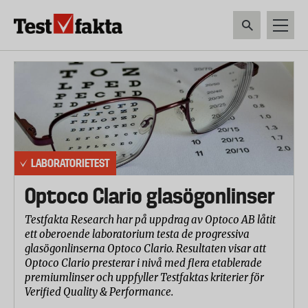
Hoppa
till
huvudinnehåll
HEM & HUSHÅLL
TEKNIK
LIVSMEDEL
VERKTYG & TRÄDGÅRDSREDSK
Huvudmeny
ny
LABORATORIETEST
Optoco Clario glasögonlinser
Testfakta Research har på uppdrag av Optoco AB låtit
ett oberoende laboratorium testa de progressiva
glasögonlinserna Optoco Clario. Resultaten visar att
Optoco Clario presterar i nivå med flera etablerade
premiumlinser och uppfyller Testfaktas kriterier för
Verified Quality & Performance.