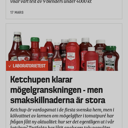
visar vårt test av 9 blenders under 4000 kr.
17 MARS
LABORATORIETEST
Ketchupen klarar
mögelgranskningen - men
smakskillnaderna är stora
Ketchup är vardagsmat i de flesta svenska hem, men i
kölvattnet av larmen om mögelgifter i tomatpuré har
frågan fått ny aktualitet: hur ser det egentligen ut i vår
ketchup? Testfakta har låtit analysera tolv populära