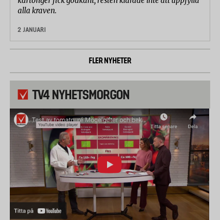
kartonger fick godkänt, resten klarade inte att uppfylla
alla kraven.
2 JANUARI
FLER NYHETER
TV4 NYHETSMORGON