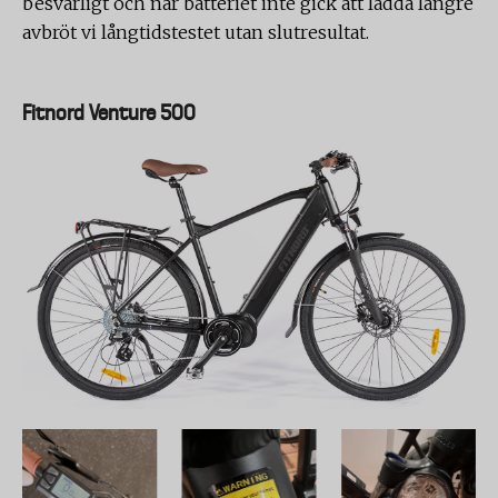
besvärligt och när batteriet inte gick att ladda längre
avbröt vi långtidstestet utan slutresultat.
Fitnord Venture 500