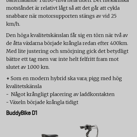
batteriätande Turbo-nivå hela tiden. Det mekaniska
motståndet är relativt lågt så att det går att cykla
snabbare när motorsupporten stängs av vid 25
km/h.
Den höga kvalitetskänslan får sig en törn när två av
de åtta växlarna började krångla redan efter 400km.
Med lite justering och smörjning gick det betydligt
bättre ett tag men var inte helt felfritt fram mot
slutet av 1.000 km.
+
Som en modern hybrid ska vara; pigg med hög
kvalitetskänsla
-
Något krångligt placering av laddkontakten
-
Växeln började krångla tidigt
BuddyBike D1