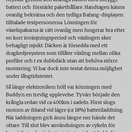
batteri och förstärkt pakethållare. Handtagen känns
ovanlig bekväma och den tydliga Bafang-displayen
tilltalade testpersonerna. Lösningen för
växelspakarna är rätt ovanlig men fungerar bra efter
en kort invänjningsperiod och växlingen sker
behagligt mjukt. Däcken är försedda med ett
dragkedjesystem som tillåter växling mellan olika
profiler och t ex dubbdäck utan att behöva större
montering. Vi har dock inte testat denna möjlighet
under långtidstestet.
Så länge elektroniken höll var körningen med
Buddy:n en trevlig upplevelse. Tyvärr började den
krångla redan vid ca 400km i sadeln. Först slogs
motorn av ibland vid lägre (ca 18%) batteriladdning.
När laddningen gick ännu längre ner hände det
oftare. Till slut blev användningen av cykeln för