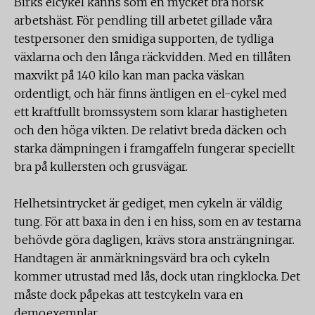
Birks elcykel känns som en mycket bra norsk
arbetshäst. För pendling till arbetet gillade våra
testpersoner den smidiga supporten, de tydliga
växlarna och den långa räckvidden. Med en tillåten
maxvikt på 140 kilo kan man packa väskan
ordentligt, och här finns äntligen en el-cykel med
ett kraftfullt bromssystem som klarar hastigheten
och den höga vikten. De relativt breda däcken och
starka dämpningen i framgaffeln fungerar speciellt
bra på kullersten och grusvägar.
Helhetsintrycket är gediget, men cykeln är väldig
tung. För att baxa in den i en hiss, som en av testarna
behövde göra dagligen, krävs stora ansträngningar.
Handtagen är anmärkningsvärd bra och cykeln
kommer utrustad med lås, dock utan ringklocka. Det
måste dock påpekas att testcykeln vara en
demoexemplar.