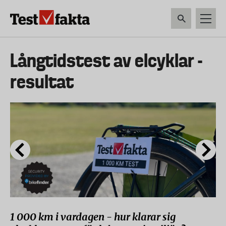
Hoppa
till
huvudinnehåll
HEM & HUSHÅLL
TEKNIK
LIVSMEDEL
VERKTYG & TRÄDGÅRDSREDSK
Huvudmeny
Långtidstest av elcyklar -
ny
resultat
1 000 km i vardagen - hur klarar sig