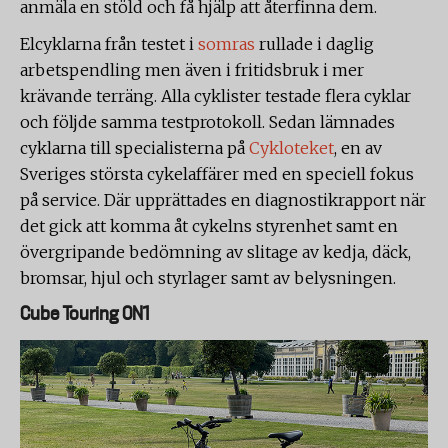
anmäla en stöld och få hjälp att återfinna dem.
Elcyklarna från testet i
somras
rullade i daglig
arbetspendling men även i fritidsbruk i mer
krävande terräng. Alla cyklister testade flera cyklar
och följde samma testprotokoll. Sedan lämnades
cyklarna till specialisterna på
Cykloteket
, en av
Sveriges största cykelaffärer med en speciell fokus
på service. Där upprättades en diagnostikrapport när
det gick att komma åt cykelns styrenhet samt en
övergripande bedömning av slitage av kedja, däck,
bromsar, hjul och styrlager samt av belysningen.
Cube Touring ON1