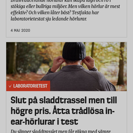
Brusreducerande hörlurar kan skapa lugn och ro i
stökiga eller bullriga miljöer. Men vilken hörlur är mest
effektiv? Och vilken låter bäst? Testfakta har
laboratorietestat sju ledande hörlurar.
4 MAJ 2020
LABORATORIETEST
Slut på sladdtrassel men till
högre pris. Åtta trådlösa in-
ear-hörlurar i test
Du slipper sladdtrasslet men får räkna med sämre