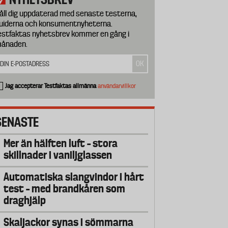
åll dig uppdaterad med senaste testerna,
uiderna och konsumentnyheterna.
estfaktas nyhetsbrev kommer en gång i
ånaden.
Jag accepterar Testfaktas allmänna
användarvillkor
SENASTE
Mer än hälften luft – stora
skillnader i vaniljglassen
Automatiska slangvindor i hårt
test – med brandkåren som
draghjälp
Skaljackor synas i sömmarna