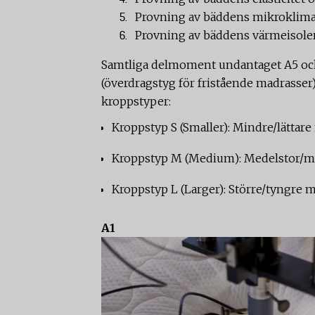
Provning av bäddens mikroklima
Provning av bäddens värmeisole
Samtliga delmoment undantaget A5 o
(överdragstyg för fristående madrasser)
kroppstyper:
Kroppstyp S (Smaller): Mindre/lättar
Kroppstyp M (Medium): Medelstor/me
Kroppstyp L (Larger): Större/tyngre 
A1