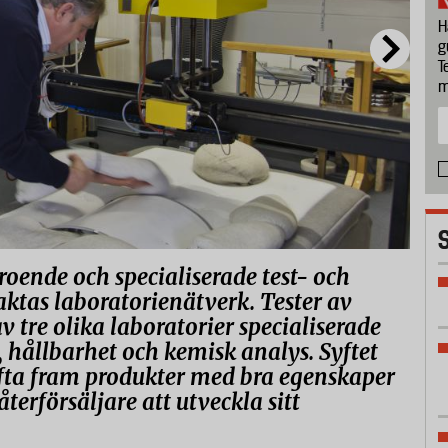
H
g
T
m
eroende och specialiserade test- och
aktas laboratorienätverk. Tester av
 tre olika laboratorier specialiserade
 hållbarhet och kemisk analys. Syftet
lyfta fram produkter med bra egenskaper
återförsäljare att utveckla sitt