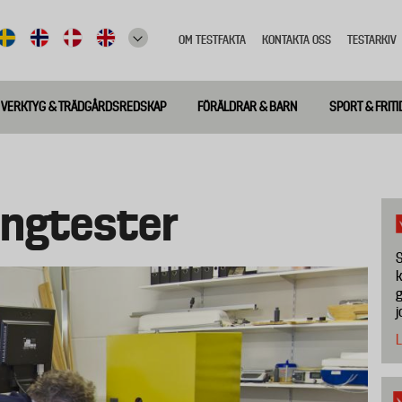
OM TESTFAKTA
KONTAKTA OSS
TESTARKIV
Top
meny
VERKTYG & TRÄDGÅRDSREDSKAP
FÖRÄLDRAR & BARN
SPORT & FRITI
ängtester
S
k
g
j
L