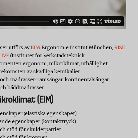
ser utförs av
EIM
Ergonomie Institut München,
RISE
 IVF
(Institutet för Verkstadsteknisk
omenten ergonomi, mikroklimat, uthållighet,
förekomsten av skadliga kemikalier.
r och madrasser: ramsängar, kontinentalsängar,
 och bäddmadrasser.
kroklimat (EIM)
enskaper (elastiska egenskaper)
ande egenskaper (kontakttryck)
ch stöd för skulderpartiet
och stöd för kroppen