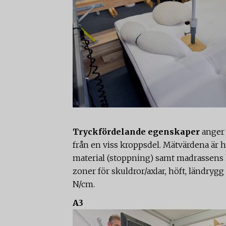
Tryckfördelande egenskaper
anger 
från en viss kroppsdel. Mätvärdena är h
material (stoppning) samt madrassens 
zoner för skuldror/axlar, höft, ländryg
N/cm.
A3