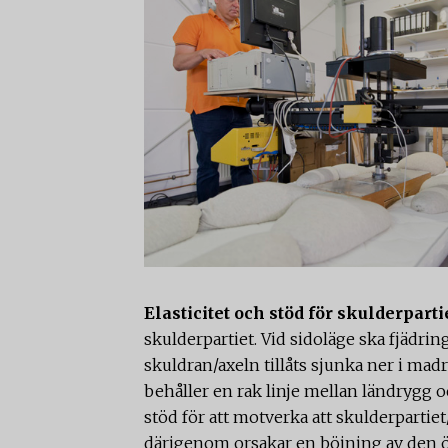
Elasticitet och stöd för skulderparti
skulderpartiet. Vid sidoläge ska fjädring
skuldran/axeln tillåts sjunka ner i mad
behåller en rak linje mellan ländrygg oc
stöd för att motverka att skulderpartie
därigenom orsakar en böjning av den ö