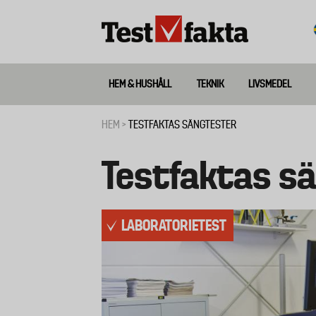
Hoppa
till
huvudinnehåll
HEM & HUSHÅLL
TEKNIK
LIVSMEDEL
Huvudmeny
ny
HEM
TESTFAKTAS SÄNGTESTER
Länkstig
Testfaktas s
LABORATORIETEST