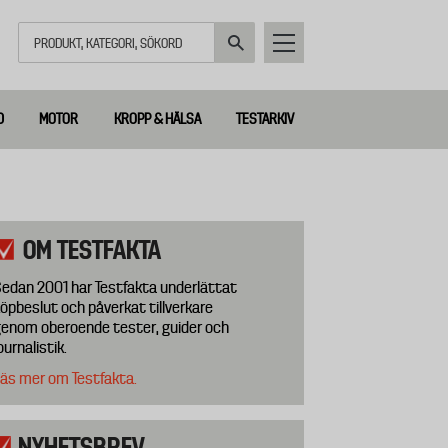
Sök
D
MOTOR
KROPP & HÄLSA
TESTARKIV
OM TESTFAKTA
edan 2001 har Testfakta underlättat
öpbeslut och påverkat tillverkare
enom oberoende tester, guider och
ournalistik.
äs mer om Testfakta.
NYHETSBREV