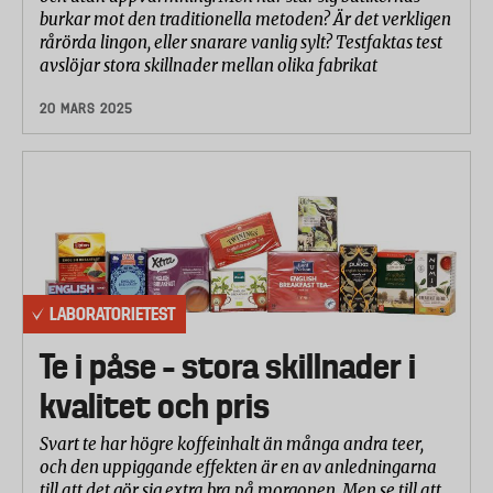
burkar mot den traditionella metoden? Är det verkligen
rårörda lingon, eller snarare vanlig sylt? Testfaktas test
avslöjar stora skillnader mellan olika fabrikat
20 MARS 2025
LABORATORIETEST
Te i påse – stora skillnader i
kvalitet och pris
Svart te har högre koffeinhalt än många andra teer,
och den uppiggande effekten är en av anledningarna
till att det gör sig extra bra på morgonen. Men se till att