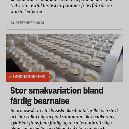
Det visar Testfaktas test av pommes frites från de sex
största kedjorna.
24 SEPTEMBER 2024
LABORATORIETEST
Stor smakvariation bland
färdig bearnaise
Bearnaisesås är ett klassiskt tillbehör till grillat och stekt
och hör i allra högsta grad sommaren till. I butikernas
kyldiskar finns flera färdiglagade alternativ att välja
bland, men det är stor skillnad på både smak och