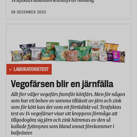
Testfaktas laboratorieanalys av honung.
28 DECEMBER 2023
LABORATORIETEST
Vegofärsen blir en järnfälla
Allt fler väljer vegofärs framför köttfärs. Men för någon
som har ett behov av samma tillskott av järn och zink
som för kött kan det vara ett förrädiskt val. Testfaktas
test av 14 vegofärser visar att kroppens förmåga att
tillgodogöra sig järn och zink hämmas av den så
kallade fytinsyran som bland annat förekommer i
baljväxter.