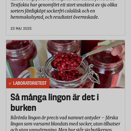
Testfakta har genomfört ett stort smaktest av sju olika
sorters färdigköpt sockerfri colaläsk och en
hemmakolsyrad, och resultatet överraskade.
23 MAJ 2025
LABORATORIETEST
Så många lingon är det i
burken
Rårörda lingon är precis vad namnet antyder – färska
lingon som varsamt blandats med socker, utan tillsatser
och utan uppvärmning. Men hur står sig butikernas