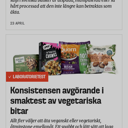
säljs i svenska butiker är utspädd, manipulerad eller så
hårt processad att den inte längre kan betraktas som
äkta.
23 APRIL
LABORATORIETEST
Konsistensen avgörande i
smaktest av vegetariska
bitar
Allt fler väljer att äta veganskt eller vegetariskt,
åtminstone emellanåt. Ett snabbt och lätt sätt att laga