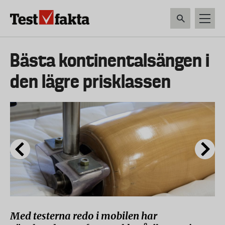
Hoppa
till
huvudinnehåll
HEM & HUSHÅLL
TEKNIK
LIVSMEDEL
VERKTYG & TRÄDGÅRDSREDSK
Huvudmeny
Bästa kontinentalsängen i
ny
den lägre prisklassen
Med testerna redo i mobilen har