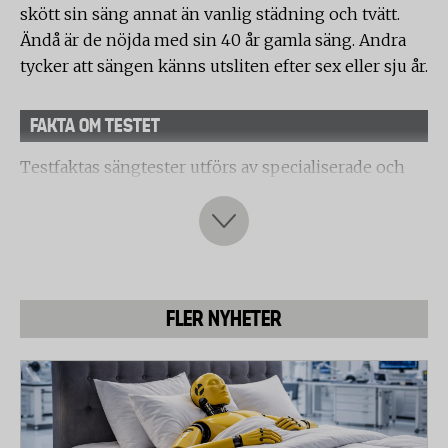
skött sin säng annat än vanlig städning och tvätt.
Ändå är de nöjda med sin 40 år gamla säng. Andra
tycker att sängen känns utsliten efter sex eller sju år.
FAKTA OM TESTET
Testfaktas sängtester utförs av specialiserade och
oberoende laboratorier inom Testfaktas
laboratorienätverk. Testerna utförs av tre olika
laboratorier med olika inriktning och täcker in allt
från ergonomiska egenskaper till analys av
hälsovådliga kemikalier.
FLER NYHETER
Syftet med testerna är att visa på skillnaderna
mellan marknadens utbud av sängar inom den valda
kategorin (kontinentalsängar under 17 000 kronor).