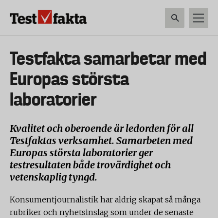
Hoppa
till
huvudinnehåll
HEM & HUSHÅLL
TEKNIK
LIVSMEDEL
VERKTYG & TRÄDGÅRDSREDSK
Huvudmeny
Testfakta samarbetar med
ny
Europas största
laboratorier
Kvalitet och oberoende är ledorden för all
Testfaktas verksamhet. Samarbeten med
Europas största laboratorier ger
test­resultaten både trovärdighet och
vetenskaplig tyngd.
Konsumentjournalistik har aldrig skapat så många
rubriker och nyhetsinslag som under de senaste