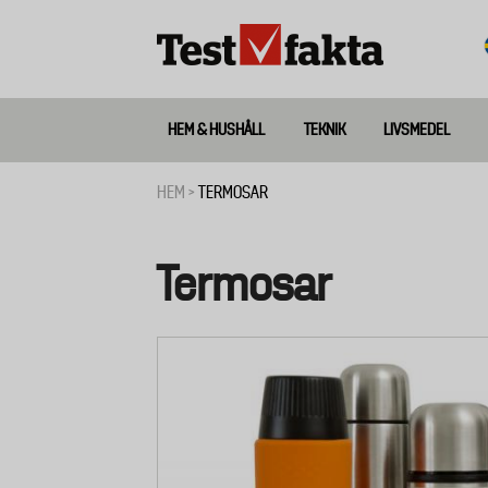
Hoppa
till
huvudinnehåll
HEM & HUSHÅLL
TEKNIK
LIVSMEDEL
Huvudmeny
ny
HEM
TERMOSAR
Länkstig
Termosar