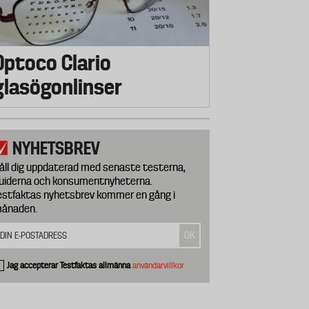
Optoco Clario
glasögonlinser
NYHETSBREV
åll dig uppdaterad med senaste testerna,
uiderna och konsumentnyheterna.
estfaktas nyhetsbrev kommer en gång i
ånaden.
Jag accepterar Testfaktas allmänna
användarvillkor