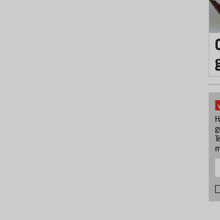
H
g
T
m