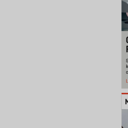
S
k
o
L