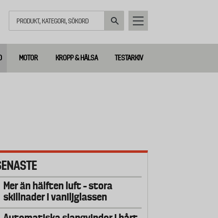
Sök
D
MOTOR
KROPP & HÄLSA
TESTARKIV
SENASTE
Mer än hälften luft – stora
skillnader i vaniljglassen
Automatiska slangvindor i hårt