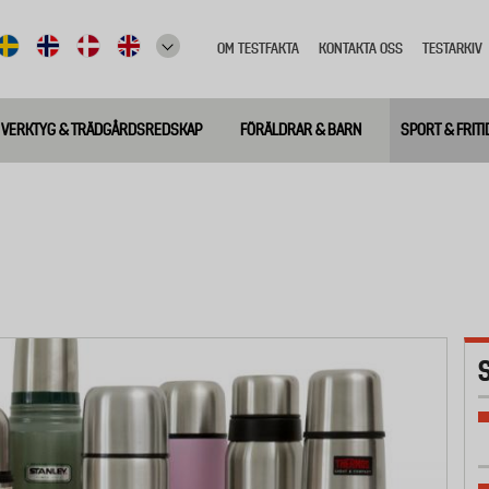
OM TESTFAKTA
KONTAKTA OSS
TESTARKIV
Top
meny
VERKTYG & TRÄDGÅRDSREDSKAP
FÖRÄLDRAR & BARN
SPORT & FRITI