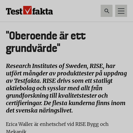
Hoppa
till
huvudinnehåll
HEM & HUSHÅLL
TEKNIK
LIVSMEDEL
VERKTYG & TRÄDGÅRDSREDSK
Huvudmeny
"Oberoende är ett
ny
grundvärde"
Research Institutes of Sweden, RISE, har
utfört mångder av produkttester på uppdrag
av Testfakta. RISE drivs som ett statligt
aktiebolag och sysslar med allt från
grundforskning till kvalitetstester och
certifieringar. De flesta kunderna finns inom
det svenska näringslivet.
Erica Waller är enhetschef vid RISE Bygg och
Mekanik.