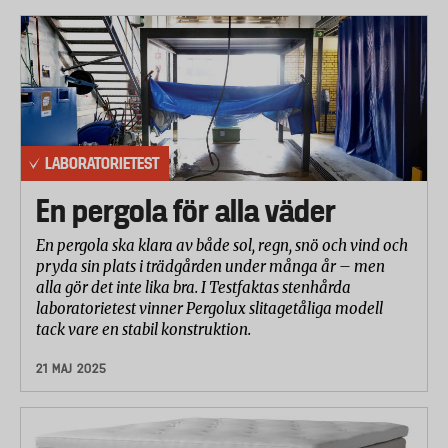
allergier hos känsliga personer och det är därför
viktigt att textilierna runt dunet håller tätt. För att
testa partikeltätheten får täcket rotera i en trumma
under 30 minuter, samtidigt som det utsätts det för
slag med gummiklossar. Antalet läckta partiklar
mäts och för att uppfylla laboratoriets täthetskrav
LABORATORIETEST
”Downproof” får textilierna inte släppa igenom mer
än en viss mängd partiklar. Utifrån antalet läckta
En pergola för alla väder
partiklar graderar laboratoriet täckena på en 5-
En pergola ska klara av både sol, regn, snö och vind och
gradig skala, där 5 är bäst.
pryda sin plats i trädgården under många år – men
alla gör det inte lika bra. I Testfaktas stenhårda
Textiliernas kvalitet
laboratorietest vinner Pergolux slitagetåliga modell
Textiliernas kvalitet bestäms bland annat av
tack vare en stabil konstruktion.
2
trådtätheten. Ju fler trådar per kvadrattum (in
)
desto bättre. I testet har laboratoriet även bedömt
21 MAJ 2025
den allmänna textilkvalitén (eventuella
fabrikationsfel).