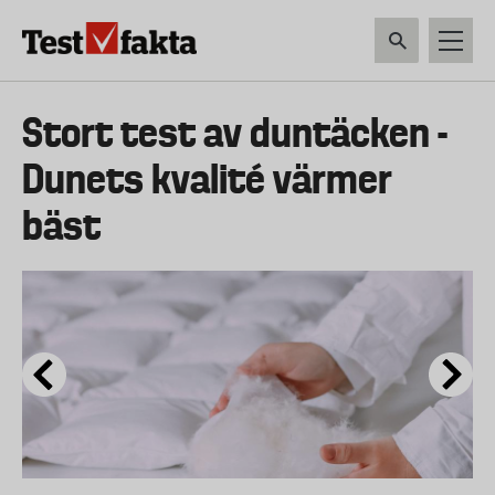
Hoppa
till
huvudinnehåll
HEM & HUSHÅLL
TEKNIK
LIVSMEDEL
VERKTYG & TRÄDGÅRDSREDSK
Huvudmeny
Stort test av duntäcken -
ny
Dunets kvalité värmer
bäst