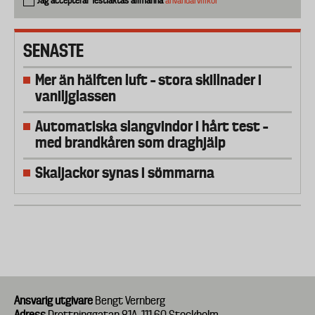
Jag accepterar Testfaktas allmänna
användarvillkor
SENASTE
Mer än hälften luft – stora skillnader i
vaniljglassen
Automatiska slangvindor i hårt test –
med brandkåren som draghjälp
Skaljackor synas i sömmarna
Ansvarig utgivare
Bengt Vernberg
Adress
Drottninggatan 81A, 111 60 Stockholm