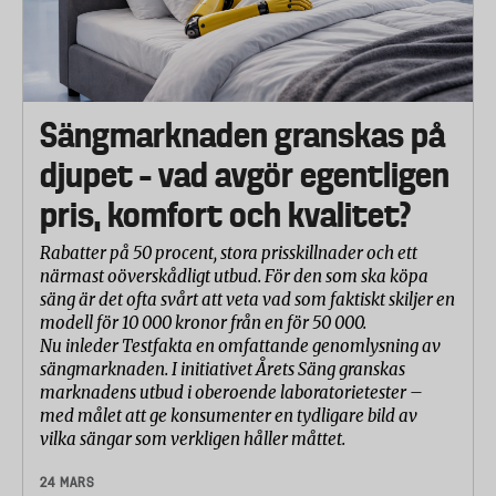
Kronborg -Besseggen
Ellos - Luna
Urvalskriteriet har varit duntäcken med måtten 150
Sängmarknaden granskas på
x 200/210 cm och deklarerade som varma. Fyra
provobjekt av varje täcke har köpts in eller
djupet – vad avgör egentligen
levererats från tillverkarna under oktober månad
pris, komfort och kvalitet?
2022.
Rabatter på 50 procent, stora prisskillnader och ett
Laboratorietestet
närmast oöverskådligt utbud. För den som ska köpa
Täckena har genomgått ett 15-tal testparametrar för
säng är det ofta svårt att veta vad som faktiskt skiljer en
modell för 10 000 kronor från en för 50 000.
att bedöma och mäta följande huvudaspekter:
Nu inleder Testfakta en omfattande genomlysning av
Mängden dun
sängmarknaden. I initiativet Årets Säng granskas
marknadens utbud i oberoende laboratorietester –
Dunets kvalitet
med målet att ge konsumenter en tydligare bild av
vilka sängar som verkligen håller måttet.
Värmeisolationsförmåga
24 MARS