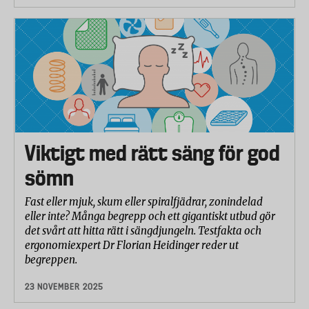
Andningsförmåga
Partikeltäthet
Textiliernas kvalitet
Konstruktionskvalitet
Mängden dun
Viktigt med rätt säng för god
För att mäta andelen dun tas täckets fyllning ut och
sömn
vägs. Därefter analyseras mängden dun och övrigt
innehåll i fyllningen. Andelen dun ska stämma
Fast eller mjuk, skum eller spiralfjädrar, zonindelad
överens med det som deklarerats på produkten.
eller inte? Många begrepp och ett gigantiskt utbud gör
det svårt att hitta rätt i sängdjungeln. Testfakta och
Dunets kvalitet
ergonomiexpert Dr Florian Heidinger reder ut
Kvalitén på dunet bestäms bland annat av dunets
begreppen.
bärighet som mäts i termer av den volym i
23 NOVEMBER 2025
kubikcentimeter som ett gram dun ger under ett
visst tryck. Ju högre volym desto bättre bärighet.