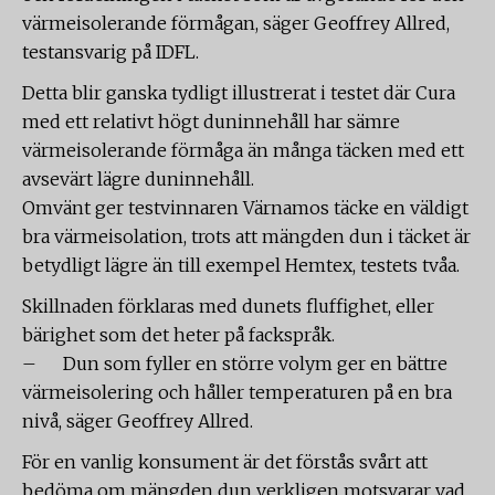
värmeisolerande förmågan, säger Geoffrey Allred,
testansvarig på IDFL.
Detta blir ganska tydligt illustrerat i testet där Cura
med ett relativt högt duninnehåll har sämre
värmeisolerande förmåga än många täcken med ett
avsevärt lägre duninnehåll.
Omvänt ger testvinnaren Värnamos täcke en väldigt
bra värmeisolation, trots att mängden dun i täcket är
betydligt lägre än till exempel Hemtex, testets tvåa.
Skillnaden förklaras med dunets fluffighet, eller
bärighet som det heter på fackspråk.
– Dun som fyller en större volym ger en bättre
värmeisolering och håller temperaturen på en bra
nivå, säger Geoffrey Allred.
För en vanlig konsument är det förstås svårt att
bedöma om mängden dun verkligen motsvarar vad