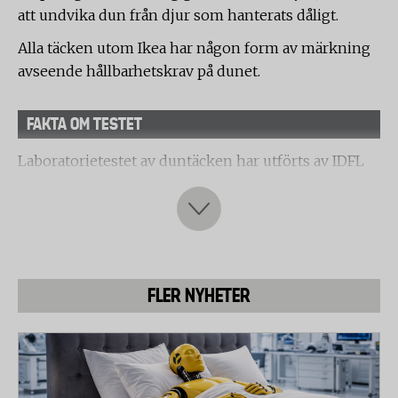
att undvika dun från djur som hanterats dåligt.
Alla täcken utom Ikea har någon form av märkning
avseende hållbarhetskrav på dunet.
FAKTA OM TESTET
Laboratorietestet av duntäcken har utförts av IDFL
(International Down and Feather Laboratory) i
Schweiz och följer etablerade, internationella
standards för test av täcken och textilier.
Följande duntäcken har testats
FLER NYHETER
Värnamo of Sweden - Lilja
Hemtex - Disa
Engmo Dun - Cecilia
IKEA - Fjällhavre
Cura - Dreamy down