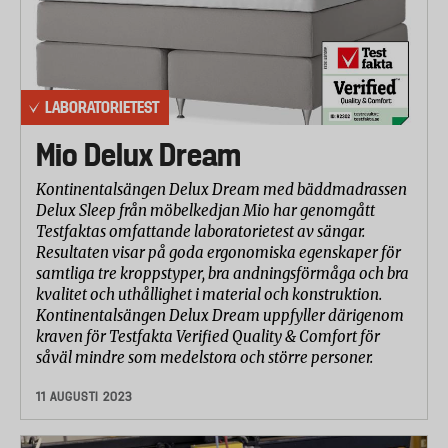
Konstruktionskvalitet
Under konstruktionskvalitet ingår dunets
fördelning i täcket, sömmarnas kvalitet och en
allmän bedömning av konstruktionskvalitén.
LABORATORIETEST
Bedömningen görs på en 5-gradig skala där 5 är
mycket bra.
Mio Delux Dream
Betygsättning och viktning av resultatet
Kontinentalsängen Delux Dream med bäddmadrassen
Delux Sleep från möbelkedjan Mio har genomgått
Resultaten från de olika delmomenten i testet har
Testfaktas omfattande laboratorietest av sängar.
betygsatts på en skala från 1 till 10 där 10 är bäst.
Resultaten visar på goda ergonomiska egenskaper för
Betygen för testets olika delmoment har viktats
samtliga tre kroppstyper, bra andningsförmåga och bra
samman till ett totalbetyg enligt följande:
kvalitet och uthållighet i material och konstruktion.
Kontinentalsängen Delux Dream uppfyller därigenom
1. Mängden dun och dunets kvalitet - 40%
kraven för Testfakta Verified Quality & Comfort för
2. Värmeisolation och andningsförmåga - 40%
såväl mindre som medelstora och större personer.
3. Partikeltäthet och textiliernas kvalitet - 10%
11 AUGUSTI 2023
4. Konstruktionskvalitet - 10%