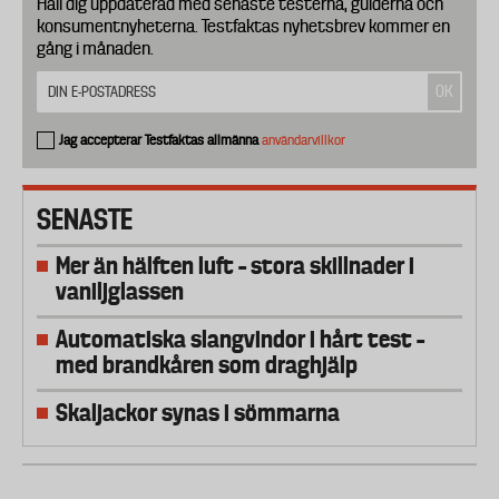
Håll dig uppdaterad med senaste testerna, guiderna och
konsumentnyheterna. Testfaktas nyhetsbrev kommer en
gång i månaden.
Jag accepterar Testfaktas allmänna
användarvillkor
SENASTE
Mer än hälften luft – stora skillnader i
vaniljglassen
Automatiska slangvindor i hårt test –
med brandkåren som draghjälp
Skaljackor synas i sömmarna