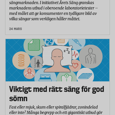
Kompressionstest
sängmarknaden. I initiativet Årets Säng granskas
marknadens utbud i oberoende laboratorietester –
Preparerade provbitar av bäddmadrassernas kärna
med målet att ge konsumenter en tydligare bild av
trycks ihop med ett tryck på 7 kg i en
vilka sängar som verkligen håller måttet.
klimatkammare med 40 graders värme och 95
procent luftfuktighet under 22 timmar.
24 MARS
Kompressionen släpps och efter 30 minuter mäts
hur väl provbitarna återfår sin ursprungliga höjd.
Hållbarhet i tyget
Tyget på överdraget testas i en Martindale-
nötningsapparat enligt standard SS-EN ISO 12945-
2:2000. Proverna nöts mot ullstandardväv under
belastning, och två experter bedömer nopp- och
luddbildning på en femgradig skala. Resultaten visar
Viktigt med rätt säng för god
hur väl materialen står emot slitage över tid.
sömn
Betygsättning
Fast eller mjuk, skum eller spiralfjädrar, zonindelad
Testresultaten är betygsatta på en skala från 1 till10
eller inte? Många begrepp och ett gigantiskt utbud gör
där 10 är bäst. Resultaten för de olika delmomenten