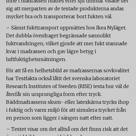
inne i madrassen mättes efter sju timmar visade det
sig att merparten av de testade produkterna andas
mycket bra och transporterar bort fukten väl.
– Sämst fukttransport uppmättes hos Ikea Nyläget.
Det dubbla överdraget begränsade sannolikt
fuktvandringen, vilket gjorde att mer fukt stannade
kvar i madrassen och gav lägre betyg i
luftfuktighetsmätningen.
För att få en helhetsbild av madrassernas sovkvalitet
har Testfakta också låtit det svenska laboratoriet
Research Institutes of Sweden (RISE) testa hur väl de
återfår sin ursprungliga form efter tryck.
Bäddmadrassens skum- eller latexkärna trycks ihop
i fuktig och varm miljö för att simulera trycket från
en person som ligger i sängen natt efter natt.
– Testet visar om det alltså om det finns risk att det