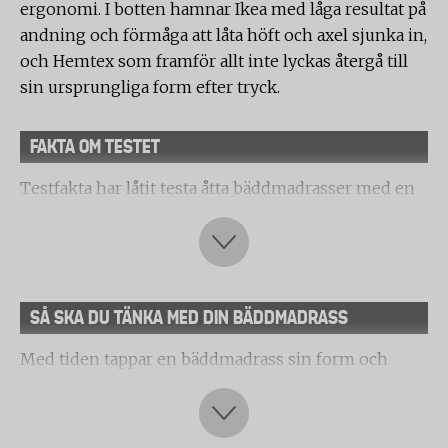
ergonomi. I botten hamnar Ikea med låga resultat på
andning och förmåga att låta höft och axel sjunka in,
och Hemtex som framför allt inte lyckas återgå till
sin ursprungliga form efter tryck.
FAKTA OM TESTET
Testfakta har låtit testa åtta bäddmadrasser med en
tjocklek på mellan 6,5 och 9 centimeter och ett
maxpris på 3 000 kronor.
Bäddmadrasser från följande tillverkare har testats:
Mio Delux Sleep
SÅ SKA DU TÄNKA MED DIN BÄDDMADRASS
Hilding Family komfort
Med tiden tappar en bäddmadrass sin form och
Ikea Nyläget
förmåga att ge rätt stöd, vilket kan påverka sömnens
Sova 24SJU Premium Quilt
kvalitet. De flesta tillverkare uppger att deras
Jensen Sleep I
bäddmadrasser har en livslängd på ungefär 5–7 år,
Hemtex Nordic rest plus