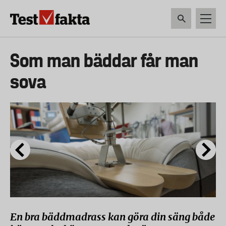
Hoppa
till
huvudinnehåll
HEM & HUSHÅLL
TEKNIK
LIVSMEDEL
VERKTYG & TRÄDGÅRDSREDSK
Huvudmeny
Som man bäddar får man
ny
sova
En bra bäddmadrass kan göra din säng både