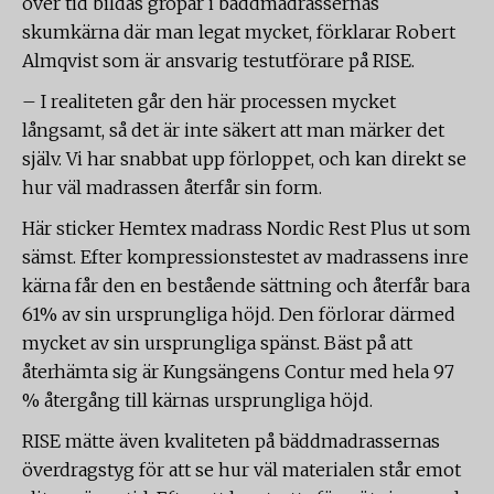
över tid bildas gropar i bäddmadrassernas
skumkärna där man legat mycket, förklarar Robert
Almqvist som är ansvarig testutförare på RISE.
– I realiteten går den här processen mycket
långsamt, så det är inte säkert att man märker det
själv. Vi har snabbat upp förloppet, och kan direkt se
hur väl madrassen återfår sin form.
Här sticker Hemtex madrass Nordic Rest Plus ut som
sämst. Efter kompressionstestet av madrassens inre
kärna får den en bestående sättning och återfår bara
61% av sin ursprungliga höjd. Den förlorar därmed
mycket av sin ursprungliga spänst. Bäst på att
återhämta sig är Kungsängens Contur med hela 97
% återgång till kärnas ursprungliga höjd.
RISE mätte även kvaliteten på bäddmadrassernas
överdragstyg för att se hur väl materialen står emot