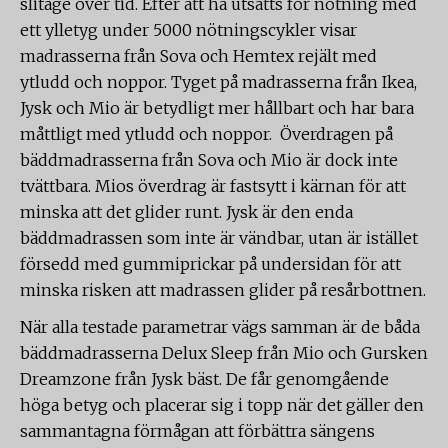
slitage över tid. Efter att ha utsatts för nötning med
ett ylletyg under 5000 nötningscykler visar
madrasserna från Sova och Hemtex rejält med
ytludd och noppor. Tyget på madrasserna från Ikea,
Jysk och Mio är betydligt mer hållbart och har bara
måttligt med ytludd och noppor. Överdragen på
bäddmadrasserna från Sova och Mio är dock inte
tvättbara. Mios överdrag är fastsytt i kärnan för att
minska att det glider runt. Jysk är den enda
bäddmadrassen som inte är vändbar, utan är istället
försedd med gummiprickar på undersidan för att
minska risken att madrassen glider på resårbottnen.
När alla testade parametrar vägs samman är de båda
bäddmadrasserna Delux Sleep från Mio och Gursken
Dreamzone från Jysk bäst. De får genomgående
höga betyg och placerar sig i topp när det gäller den
sammantagna förmågan att förbättra sängens