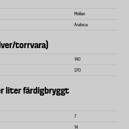
Mellan
Arabica
lver/torrvara)
140
270
r liter färdigbryggt
7
14