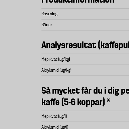
Rostning
Bönor
Analysresultat (kaffepu
Mepikvat (µg/kg)
Akrylamid (µg/kg)
Så mycket får du i dig pe
kaffe (5-6 koppar) *
Mepikvat (µg/l)
Akrylamid (µg/l)