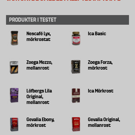
PRODUKTER I TESTET
Nescafé Lyx,
Ica Basic
mörkrostat
Zoega Mezzo,
Zoega Forza,
mellanrost
mörkrost
Löfbergs Lila
Ica Mörkrost
Original,
mellanrost
Gevalia Ebony,
Gevalia Original,
mörkrost
mellanrost