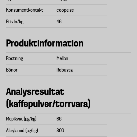
Konsumentkontakt
coope.se
Pris kr/kg
46
Produktinformation
Rostning
Mellan
Bönor
Robusta
Analysresultat
(kaffepulver/torrvara)
Mepikvat (µg/kg)
68
Akrylamid (µg/kg)
300