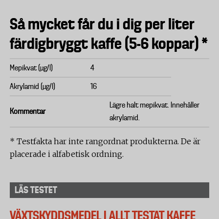
Så mycket får du i dig per liter
färdigbryggt kaffe (5-6 koppar) *
Mepikvat (µg/l)
4
Akrylamid (µg/l)
16
Lägre halt mepikvat. Innehåller
Kommentar
akrylamid.
* Testfakta har inte rangordnat produkterna. De är
placerade i alfabetisk ordning.
LÄS TESTET
VÄXTSKYDDSMEDEL I ALLT TESTAT KAFFE