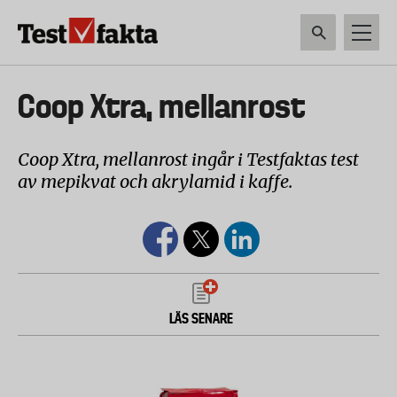
Hoppa
till
huvudinnehåll
HEM & HUSHÅLL
TEKNIK
LIVSMEDEL
VERKTYG & TRÄDGÅRDSREDSK
Huvudmeny
Coop Xtra, mellanrost
ny
Coop Xtra, mellanrost ingår i Testfaktas test
av mepikvat och akrylamid i kaffe.
LÄS SENARE