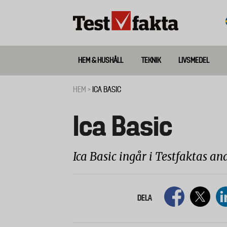
Hoppa
till
huvudinnehåll
HEM & HUSHÅLL
TEKNIK
LIVSMEDEL
Huvudmeny
ny
HEM
ICA BASIC
Länkstig
Ica Basic
Ica Basic ingår i Testfaktas a
DELA