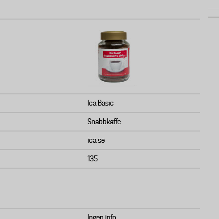
Ica Basic
Snabbkaffe
ica.se
135
Ingen info