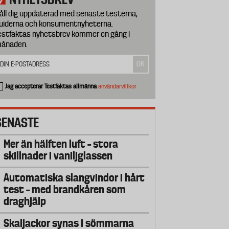
åll dig uppdaterad med senaste testerna,
uiderna och konsumentnyheterna.
estfaktas nyhetsbrev kommer en gång i
ånaden.
Jag accepterar Testfaktas allmänna
användarvillkor
SENASTE
Mer än hälften luft – stora
skillnader i vaniljglassen
Automatiska slangvindor i hårt
test – med brandkåren som
draghjälp
Skaljackor synas i sömmarna