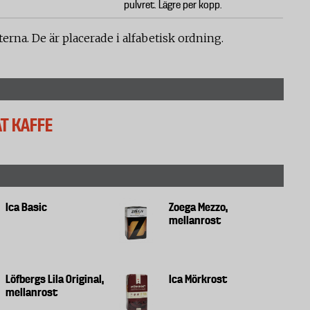
pulvret. Lägre per kopp.
erna. De är placerade i alfabetisk ordning.
T KAFFE
Ica Basic
Zoega Mezzo,
mellanrost
Löfbergs Lila Original,
Ica Mörkrost
mellanrost