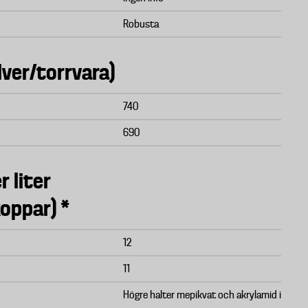
Robusta
lver/torrvara)
740
690
r liter
koppar) *
12
11
Högre halter mepikvat och akrylamid i