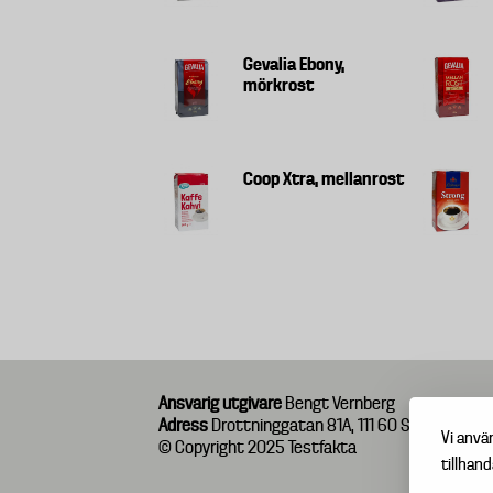
Gevalia Ebony,
mörkrost
Coop Xtra, mellanrost
Ansvarig utgivare
Bengt Vernberg
Adress
Drottninggatan 81A, 111 60 Stockholm
Vi anvä
© Copyright 2025 Testfakta
tillhand