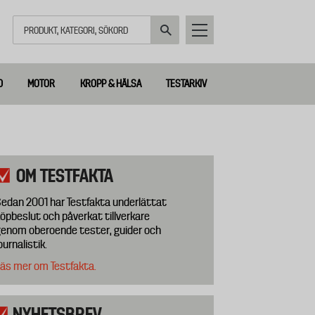
Sök
D
MOTOR
KROPP & HÄLSA
TESTARKIV
OM TESTFAKTA
edan 2001 har Testfakta underlättat
öpbeslut och påverkat tillverkare
enom oberoende tester, guider och
ournalistik.
äs mer om Testfakta.
NYHETSBREV