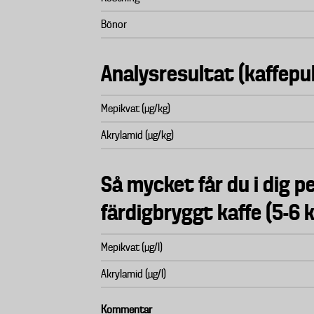
Bönor
Analysresultat (kaffepu
Mepikvat (µg/kg)
Akrylamid (µg/kg)
Så mycket får du i dig pe
färdigbryggt kaffe (5-6 
Mepikvat (µg/l)
Akrylamid (µg/l)
Kommentar