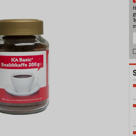
H
g
T
m