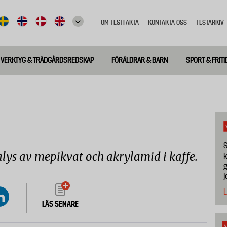
OM TESTFAKTA
KONTAKTA OSS
TESTARKIV
Top
meny
VERKTYG & TRÄDGÅRDSREDSKAP
FÖRÄLDRAR & BARN
SPORT & FRITI
S
nalys av mepikvat och akrylamid i kaffe.
k
g
j
L
LÄS SENARE