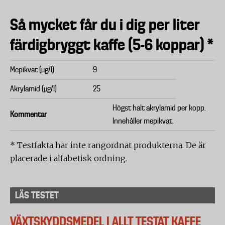
Så mycket får du i dig per liter
färdigbryggt kaffe (5-6 koppar) *
Mepikvat (µg/l)
9
Akrylamid (µg/l)
25
Högst halt akrylamid per kopp.
Kommentar
Innehåller mepikvat.
* Testfakta har inte rangordnat produkterna. De är
placerade i alfabetisk ordning.
LÄS TESTET
VÄXTSKYDDSMEDEL I ALLT TESTAT KAFFE