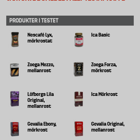
PRODUKTER I TESTET
Nescafé Lyx,
Ica Basic
mörkrostat
Zoega Mezzo,
Zoega Forza,
mellanrost
mörkrost
Löfbergs Lila
Ica Mörkrost
Original,
mellanrost
Gevalia Ebony,
Gevalia Original,
mörkrost
mellanrost