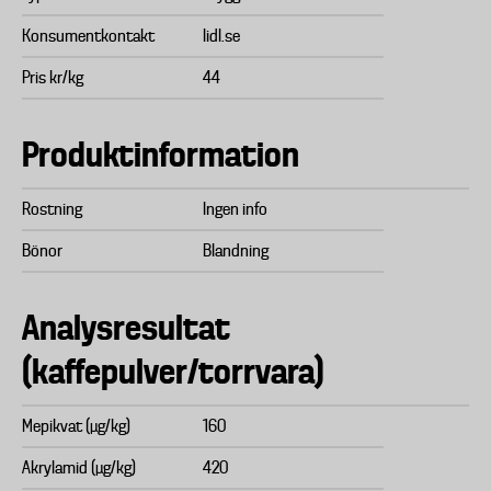
Konsumentkontakt
lidl.se
Pris kr/kg
44
Produktinformation
Rostning
Ingen info
Bönor
Blandning
Analysresultat
(kaffepulver/torrvara)
Mepikvat (µg/kg)
160
Akrylamid (µg/kg)
420