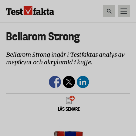
Hoppa
till
huvudinnehåll
HEM & HUSHÅLL
TEKNIK
LIVSMEDEL
VERKTYG & TRÄDGÅRDSREDSK
Huvudmeny
Bellarom Strong
ny
Bellarom Strong ingår i Testfaktas analys av
mepikvat och akrylamid i kaffe.
LÄS SENARE