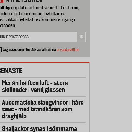
åll dig uppdaterad med senaste testerna,
uiderna och konsumentnyheterna.
estfaktas nyhetsbrev kommer en gång i
ånaden.
Jag accepterar Testfaktas allmänna
användarvillkor
SENASTE
Mer än hälften luft – stora
skillnader i vaniljglassen
Automatiska slangvindor i hårt
test – med brandkåren som
draghjälp
Skaljackor synas i sömmarna