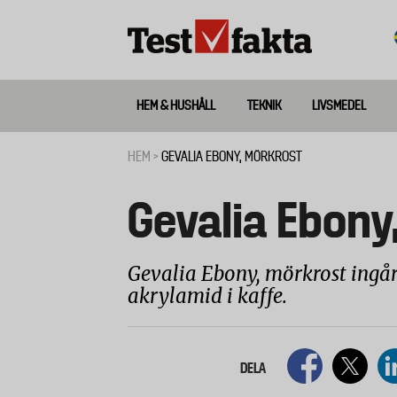
Hoppa
till
huvudinnehåll
HEM & HUSHÅLL
TEKNIK
LIVSMEDEL
Huvudmeny
ny
HEM
GEVALIA EBONY, MÖRKROST
Länkstig
Gevalia Ebony
Gevalia Ebony, mörkrost ingår
akrylamid i kaffe.
DELA