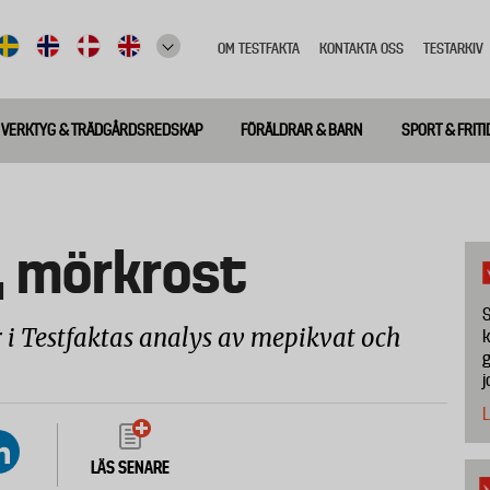
OM TESTFAKTA
KONTAKTA OSS
TESTARKIV
Top
meny
VERKTYG & TRÄDGÅRDSREDSKAP
FÖRÄLDRAR & BARN
SPORT & FRITI
, mörkrost
S
 i Testfaktas analys av mepikvat och
k
g
j
L
LÄS SENARE