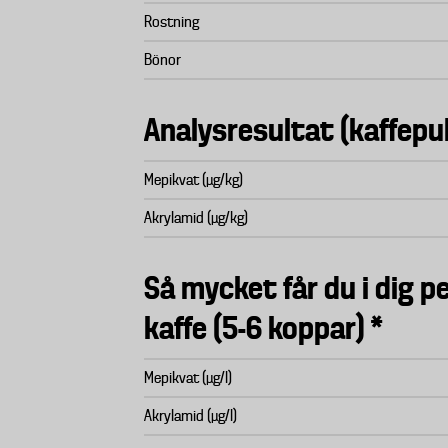
Rostning
Bönor
Analysresultat (kaffepu
Mepikvat (µg/kg)
Akrylamid (µg/kg)
Så mycket får du i dig pe
kaffe (5-6 koppar) *
Mepikvat (µg/l)
Akrylamid (µg/l)