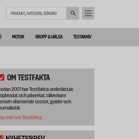
Sök
D
MOTOR
KROPP & HÄLSA
TESTARKIV
OM TESTFAKTA
edan 2001 har Testfakta underlättat
öpbeslut och påverkat tillverkare
enom oberoende tester, guider och
ournalistik.
äs mer om Testfakta.
NYHETSBREV