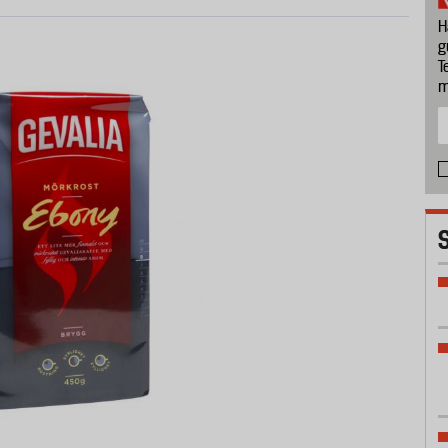
H
g
T
m