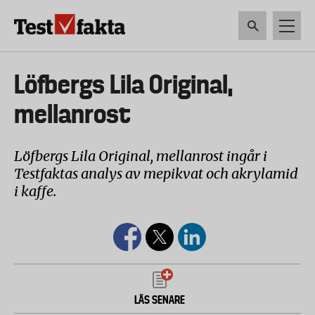
Hoppa
till
huvudinnehåll
HEM & HUSHÅLL
TEKNIK
LIVSMEDEL
VERKTYG & TRÄDGÅRDSREDSK
Huvudmeny
Löfbergs Lila Original,
ny
mellanrost
Löfbergs Lila Original, mellanrost ingår i
Testfaktas analys av mepikvat och akrylamid
i kaffe.
LÄS SENARE