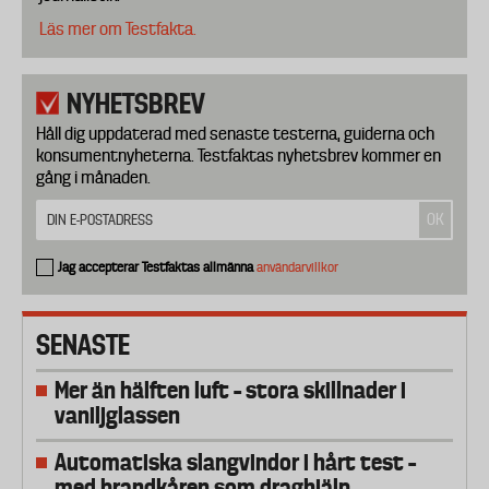
Läs mer om Testfakta.
NYHETSBREV
Håll dig uppdaterad med senaste testerna, guiderna och
konsumentnyheterna. Testfaktas nyhetsbrev kommer en
gång i månaden.
Jag accepterar Testfaktas allmänna
användarvillkor
SENASTE
Mer än hälften luft – stora skillnader i
vaniljglassen
Automatiska slangvindor i hårt test –
med brandkåren som draghjälp