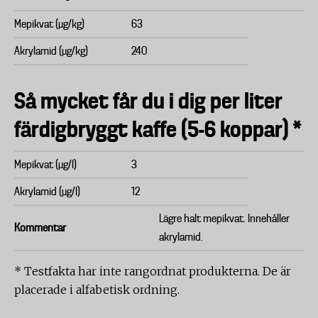
Mepikvat (µg/kg)
63
Akrylamid (µg/kg)
240
Så mycket får du i dig per liter
färdigbryggt kaffe (5-6 koppar) *
Mepikvat (µg/l)
3
Akrylamid (µg/l)
12
Lägre halt mepikvat. Innehåller
Kommentar
akrylamid.
* Testfakta har inte rangordnat produkterna. De är
placerade i alfabetisk ordning.