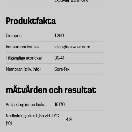
Expower warm GTX
Produktfakta
Cirkapris
1 260
konsumentkontakt
vikingfootwear.com
Tillgängliga storlekar
30-41
Membran (tillv. Info)
Gore-Tex
mÄtvÄrden och resultat
Antal steg innan läcka
16.170
Nedkylning efter 0,5h vid -17°C
4.9
(°C)