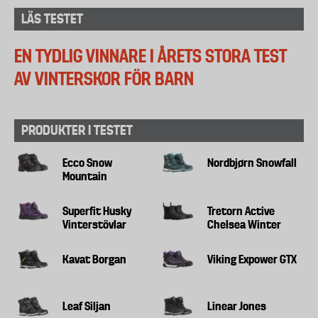
LÄS TESTET
EN TYDLIG VINNARE I ÅRETS STORA TEST
AV VINTERSKOR FÖR BARN
PRODUKTER I TESTET
Ecco Snow
Nordbjørn Snowfall
Mountain
Superfit Husky
Tretorn Active
Vinterstövlar
Chelsea Winter
Kavat Borgan
Viking Expower GTX
Leaf Siljan
Linear Jones