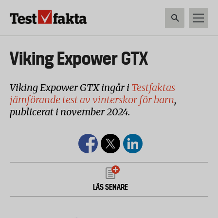
Hoppa
till
huvudinnehåll
HEM & HUSHÅLL
TEKNIK
LIVSMEDEL
VERKTYG & TRÄDGÅRDSREDSK
Huvudmeny
Viking Expower GTX
ny
Viking Expower GTX ingår i
Testfaktas
jämförande test av vinterskor för barn
,
publicerat i november 2024.
LÄS SENARE