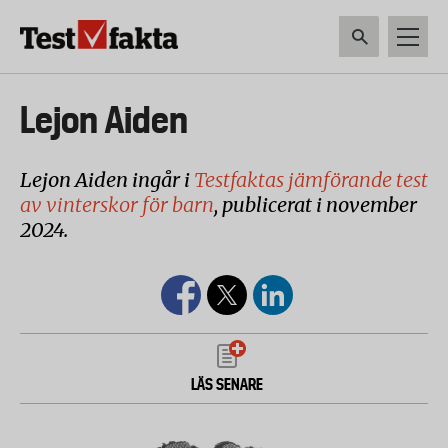
Hoppa
till
huvudinnehåll
HEM & HUSHÅLL
TEKNIK
LIVSMEDEL
VERKTYG & TRÄDGÅRDSREDSK
Huvudmeny
Lejon Aiden
ny
Lejon Aiden ingår i
Testfaktas jämförande test
av vinterskor för barn
, publicerat i november
2024.
LÄS SENARE