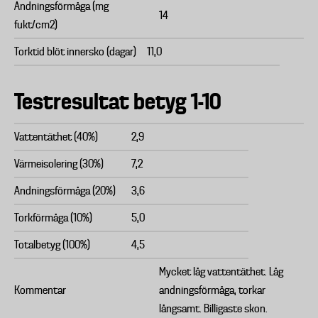
Andningsförmåga (mg
14
fukt/cm2)
Torktid blöt innersko (dagar)
11,0
Testresultat betyg 1-10
Vattentäthet (40%)
2,9
Värmeisolering (30%)
7,2
Andningsförmåga (20%)
3,6
Torkförmåga (10%)
5,0
Totalbetyg (100%)
4,5
Mycket låg vattentäthet. Låg
Kommentar
andningsförmåga, torkar
långsamt. Billigaste skon.