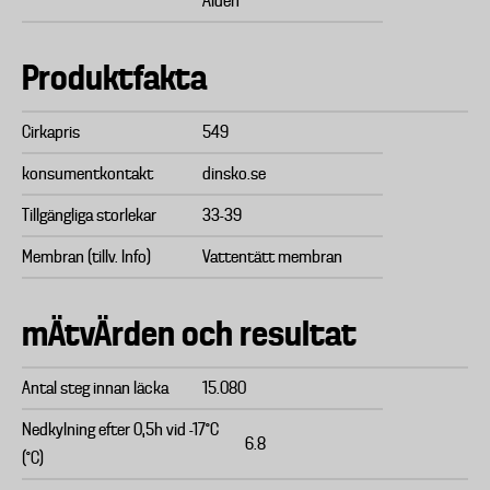
Aiden
Produktfakta
Cirkapris
549
konsumentkontakt
dinsko.se
Tillgängliga storlekar
33-39
Membran (tillv. Info)
Vattentätt membran
mÄtvÄrden och resultat
Antal steg innan läcka
15.080
Nedkylning efter 0,5h vid -17°C
6.8
(°C)