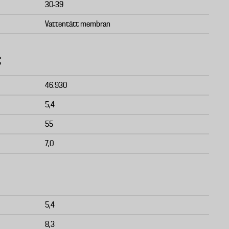
30-39
Vattentätt membran
t
46.930
5,4
55
7,0
5,4
8,3