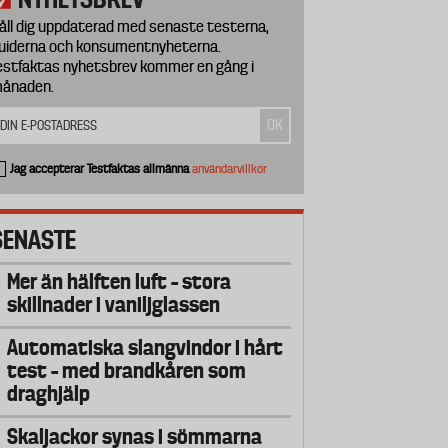
åll dig uppdaterad med senaste testerna,
uiderna och konsumentnyheterna.
estfaktas nyhetsbrev kommer en gång i
ånaden.
Jag accepterar Testfaktas allmänna
användarvillkor
SENASTE
Mer än hälften luft – stora
skillnader i vaniljglassen
Automatiska slangvindor i hårt
test – med brandkåren som
draghjälp
Skaljackor synas i sömmarna