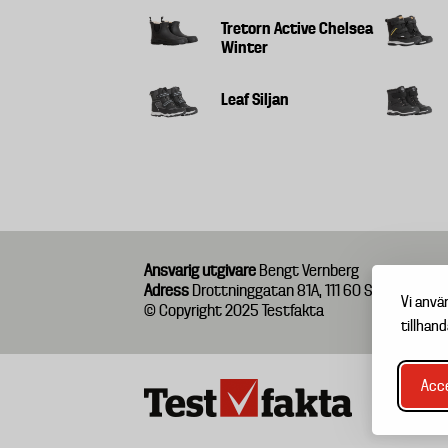
Tretorn Active Chelsea
Winter
Leaf Siljan
Ansvarig utgivare
Bengt Vernberg
Adress
Drottninggatan 81A, 111 60 Stockholm
Vi anvä
© Copyright 2025 Testfakta
tillhand
Acce