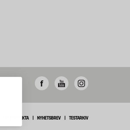
OM TESTFAKTA
NYHETSBREV
TESTARKIV