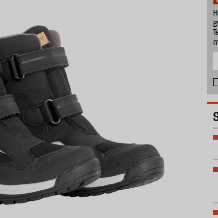
H
g
T
m