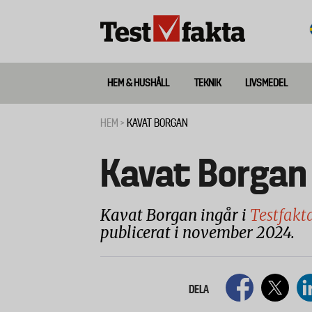
Hoppa
till
huvudinnehåll
HEM & HUSHÅLL
TEKNIK
LIVSMEDEL
Huvudmeny
ny
HEM
KAVAT BORGAN
Länkstig
Kavat Borgan
Kavat Borgan ingår i
Testfakt
publicerat i november 2024.
DELA