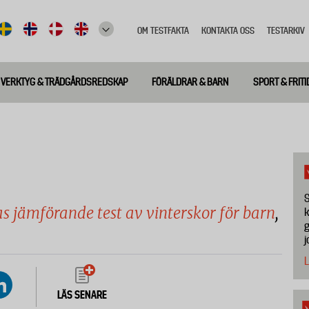
OM TESTFAKTA
KONTAKTA OSS
TESTARKIV
Top
meny
VERKTYG & TRÄDGÅRDSREDSKAP
FÖRÄLDRAR & BARN
SPORT & FRITI
S
as jämförande test av vinterskor för barn
,
k
g
j
L
LÄS SENARE