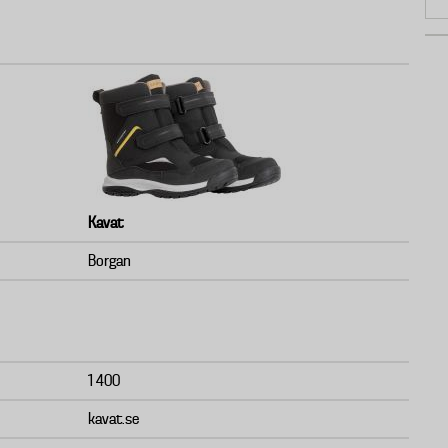
Kavat
Borgan
1 400
kavat.se