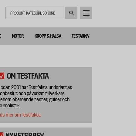
Sök
D
MOTOR
KROPP & HÄLSA
TESTARKIV
OM TESTFAKTA
edan 2001 har Testfakta underlättat
öpbeslut och påverkat tillverkare
enom oberoende tester, guider och
ournalistik.
äs mer om Testfakta.
NYHETSBREV