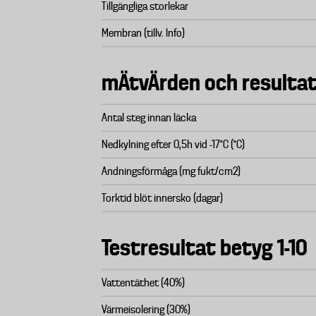
Tillgängliga storlekar
Membran (tillv. Info)
mÄtvÄrden och resulta
Antal steg innan läcka
Nedkylning efter 0,5h vid -17°C (°C)
Andningsförmåga (mg fukt/cm2)
Torktid blöt innersko (dagar)
Testresultat betyg 1-10
Vattentäthet (40%)
Värmeisolering (30%)