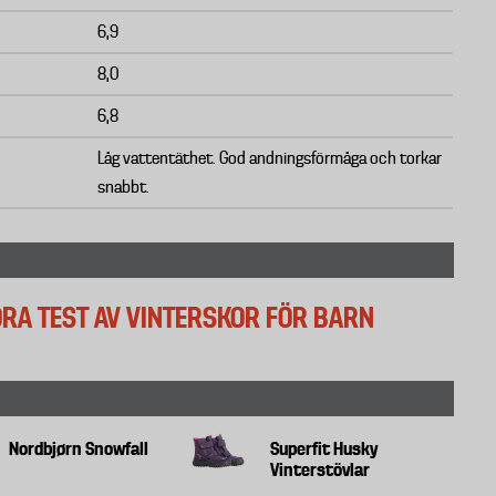
6,9
8,0
6,8
Låg vattentäthet. God andningsförmåga och torkar
snabbt.
TORA TEST AV VINTERSKOR FÖR BARN
Nordbjørn Snowfall
Superfit Husky
Vinterstövlar