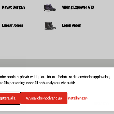
Kavat Borgan
Viking Expower GTX
Linear Jones
Lejon Aiden
nder cookies på vår webbplats för att förbättra din användarupplevelse,
ahålla personligt innehåll och analysera vår trafik.
Inställningar
ptera alla
Avvisa icke-nödvändiga
TIPSA OSS
Footer
menu