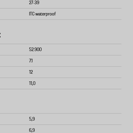
27-39
ITC waterproof
t
52.900
7.1
12
11,0
5,9
6,9