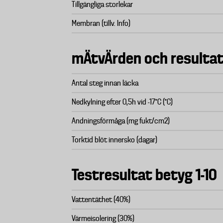
Tillgängliga storlekar
Membran (tillv. Info)
mÄtvÄrden och resulta
Antal steg innan läcka
Nedkylning efter 0,5h vid -17°C (°C)
Andningsförmåga (mg fukt/cm2)
Torktid blöt innersko (dagar)
Testresultat betyg 1-10
Vattentäthet (40%)
Värmeisolering (30%)