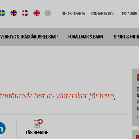
OM TESTFAKTA
KONTAKTA OSS
TESTARKIV
Top
meny
VERKTYG & TRÄDGÅRDSREDSKAP
FÖRÄLDRAR & BARN
SPORT & FRITI
S
ämförande test av vinterskor för barn
,
k
g
j
L
LÄS SENARE