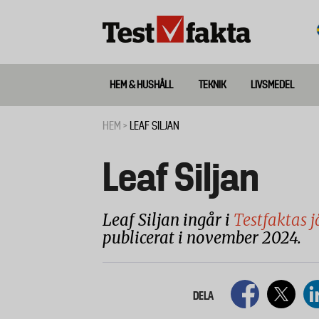
Hoppa
till
huvudinnehåll
HEM & HUSHÅLL
TEKNIK
LIVSMEDEL
Huvudmeny
ny
HEM
LEAF SILJAN
Länkstig
Leaf Siljan
Leaf Siljan ingår i
Testfaktas j
publicerat i november 2024.
DELA