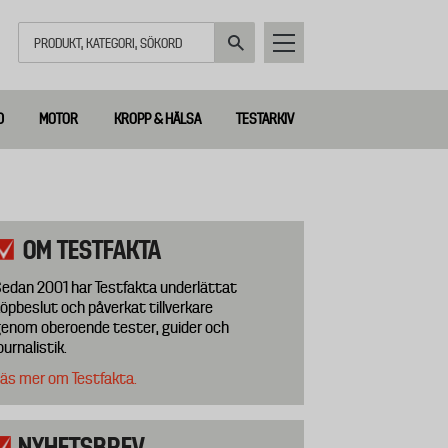
Sök
D
MOTOR
KROPP & HÄLSA
TESTARKIV
OM TESTFAKTA
edan 2001 har Testfakta underlättat
öpbeslut och påverkat tillverkare
enom oberoende tester, guider och
ournalistik.
äs mer om Testfakta.
NYHETSBREV