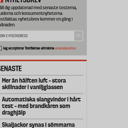
åll dig uppdaterad med senaste testerna,
uiderna och konsumentnyheterna.
estfaktas nyhetsbrev kommer en gång i
ånaden.
Jag accepterar Testfaktas allmänna
användarvillkor
SENASTE
Mer än hälften luft – stora
skillnader i vaniljglassen
Automatiska slangvindor i hårt
test – med brandkåren som
draghjälp
Skaljackor synas i sömmarna