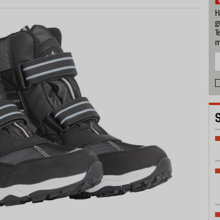
H
g
T
m