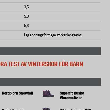
3,5
5,0
5,6
Låg andningsförmåga, torkar långsamt.
TORA TEST AV VINTERSKOR FÖR BARN
Nordbjørn Snowfall
Superfit Husky
Vinterstövlar