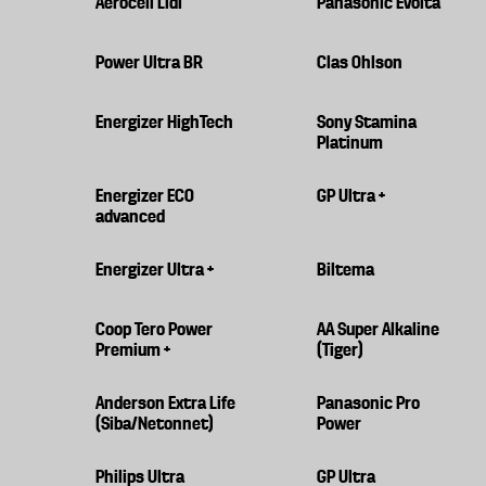
Aerocell Lidl
Panasonic Evolta
Power Ultra BR
Clas Ohlson
Energizer HighTech
Sony Stamina
Platinum
Energizer ECO
GP Ultra +
advanced
Energizer Ultra +
Biltema
Coop Tero Power
AA Super Alkaline
Premium +
(Tiger)
Anderson Extra Life
Panasonic Pro
(Siba/Netonnet)
Power
Philips Ultra
GP Ultra