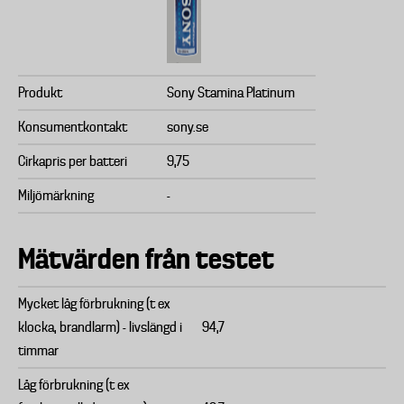
Produkt
Sony Stamina Platinum
Konsumentkontakt
sony.se
Cirkapris per batteri
9,75
Miljömärkning
-
Mätvärden från testet
Mycket låg förbrukning (t ex
klocka, brandlarm) - livslängd i
94,7
timmar
Låg förbrukning (t ex