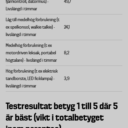
fjärrkontroll, datormus) -
49,7
Livslängd i timmar
Låg till medelhög förbrukning (t
ex spelkonsol, walkie talkie) -
24,1
livslängd i timmar
Medelhög förbrukning (t ex
motordriven leksak, portabel
8,2
högtalare) - livslängd i timmar
Hög förbrukning (t ex elektrisk
tandborste, LED ficklampa) -
3,9
livslängd i timmar
Testresultat betyg 1 till 5 där 5
är bäst (vikt i totalbetyget