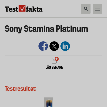
Hoppa
till
huvudinnehåll
HEM & HUSHÅLL
TEKNIK
LIVSMEDEL
VERKTYG & TRÄDGÅRDSREDSK
Huvudmeny
Sony Stamina Platinum
ny
LÄS SENARE
Testresultat