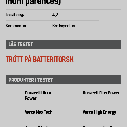
inom parentes)
Totalbetyg
4,2
Kommentar
Bra kapacitet.
LÄS TESTET
TRÖTT PÅ BATTERITORSK
PRODUKTER I TESTET
Duracell Ultra
Duracell Plus Power
Power
Varta Max Tech
Varta High Energy