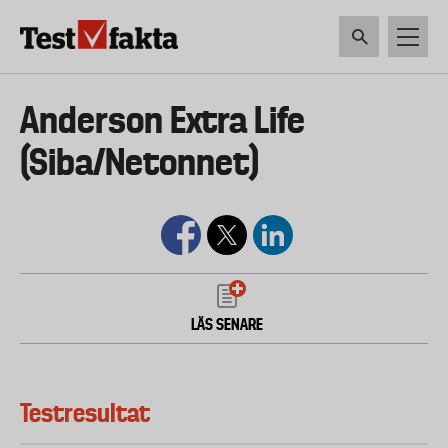
Hoppa
till
huvudinnehåll
HEM & HUSHÅLL
TEKNIK
LIVSMEDEL
VERKTYG & TRÄDGÅRDSREDSK
Huvudmeny
Anderson Extra Life
ny
(Siba/Netonnet)
LÄS SENARE
Testresultat