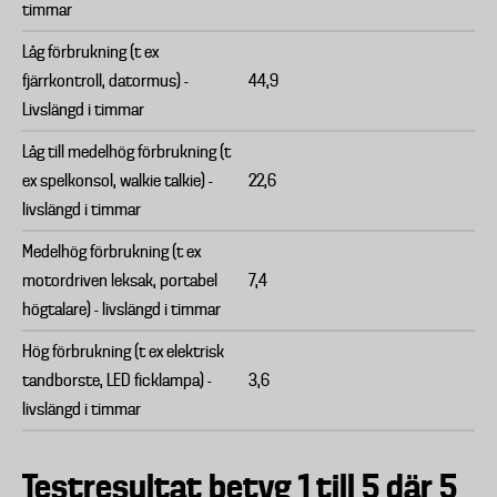
timmar
Låg förbrukning (t ex
fjärrkontroll, datormus) -
44,9
Livslängd i timmar
Låg till medelhög förbrukning (t
ex spelkonsol, walkie talkie) -
22,6
livslängd i timmar
Medelhög förbrukning (t ex
motordriven leksak, portabel
7,4
högtalare) - livslängd i timmar
Hög förbrukning (t ex elektrisk
tandborste, LED ficklampa) -
3,6
livslängd i timmar
Testresultat betyg 1 till 5 där 5