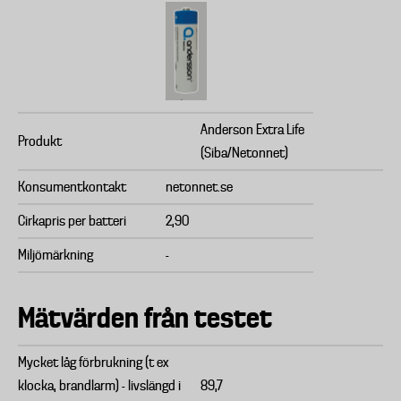
Anderson Extra Life
Produkt
(Siba/Netonnet)
Konsumentkontakt
netonnet.se
Cirkapris per batteri
2,90
Miljömärkning
-
Mätvärden från testet
Mycket låg förbrukning (t ex
klocka, brandlarm) - livslängd i
89,7