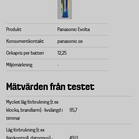
Produkt
Panasonic Evolta
Konsumentkontakt
panasonic.se
Cirkapris per batteri
12,25
Miljömärkning
-
Mätvärden från testet
Mycket låg förbrukning (t ex
klocka, brandlarm) - livslängd i
95,7
timmar
Låg förbrukning (t ex
fjärrkontroll, datormus) -
49,0