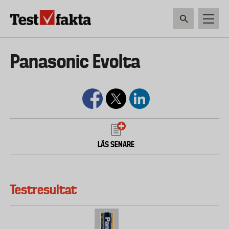
Hoppa
till
huvudinnehåll
HEM & HUSHÅLL
TEKNIK
LIVSMEDEL
VERKTYG & TRÄDGÅRDSREDSK
Huvudmeny
Panasonic Evolta
ny
LÄS SENARE
Testresultat