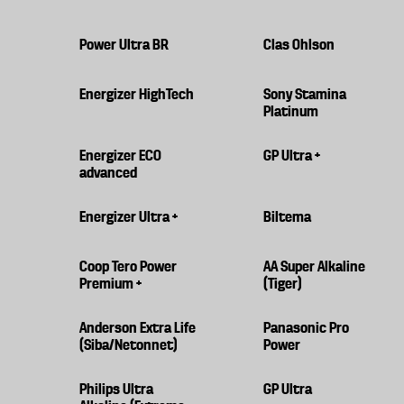
Power Ultra BR
Clas Ohlson
Energizer HighTech
Sony Stamina
Platinum
Energizer ECO
GP Ultra +
advanced
Energizer Ultra +
Biltema
Coop Tero Power
AA Super Alkaline
Premium +
(Tiger)
Anderson Extra Life
Panasonic Pro
(Siba/Netonnet)
Power
Philips Ultra
GP Ultra