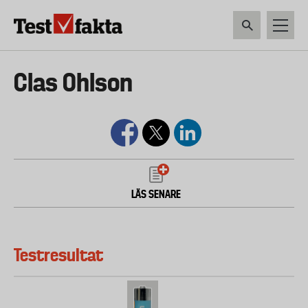
Hoppa
till
huvudinnehåll
HEM & HUSHÅLL
TEKNIK
LIVSMEDEL
VERKTYG & TRÄDGÅRDSREDSK
Huvudmeny
Clas Ohlson
ny
LÄS SENARE
Testresultat