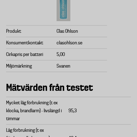
Produkt
Clas Ohlson
Konsumentkontakt
clasohlson.se
Cirkapris per batteri
5,00
Miljömärkning
Svanen
Mätvärden från testet
Mycket låg förbrukning (t ex
klocka, brandlarm) - livslängd i
95,3
timmar
Låg förbrukning (t ex