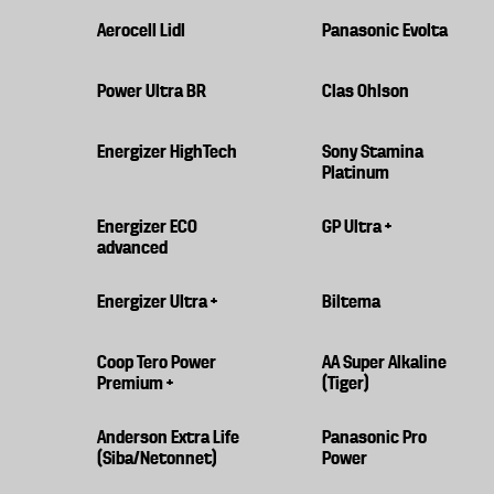
Aerocell Lidl
Panasonic Evolta
Power Ultra BR
Clas Ohlson
Energizer HighTech
Sony Stamina
Platinum
Energizer ECO
GP Ultra +
advanced
Energizer Ultra +
Biltema
Coop Tero Power
AA Super Alkaline
Premium +
(Tiger)
Anderson Extra Life
Panasonic Pro
(Siba/Netonnet)
Power