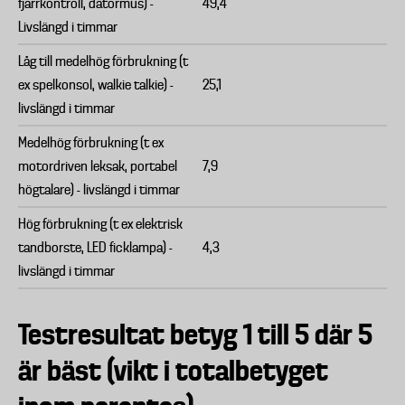
fjärrkontroll, datormus) -
49,4
Livslängd i timmar
Låg till medelhög förbrukning (t
ex spelkonsol, walkie talkie) -
25,1
livslängd i timmar
Medelhög förbrukning (t ex
motordriven leksak, portabel
7,9
högtalare) - livslängd i timmar
Hög förbrukning (t ex elektrisk
tandborste, LED ficklampa) -
4,3
livslängd i timmar
Testresultat betyg 1 till 5 där 5
är bäst (vikt i totalbetyget