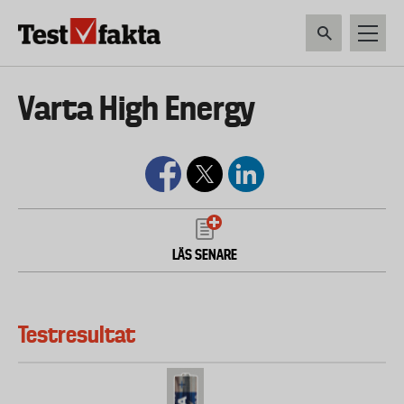
Hoppa
till
huvudinnehåll
HEM & HUSHÅLL
TEKNIK
LIVSMEDEL
VERKTYG & TRÄDGÅRDSREDSK
Huvudmeny
Varta High Energy
ny
LÄS SENARE
Testresultat