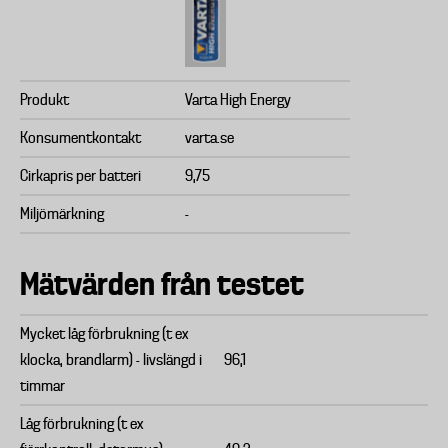
Produkt
Varta High Energy
Konsumentkontakt
varta.se
Cirkapris per batteri
9,75
Miljömärkning
-
Mätvärden från testet
Mycket låg förbrukning (t ex
klocka, brandlarm) - livslängd i
96,1
timmar
Låg förbrukning (t ex