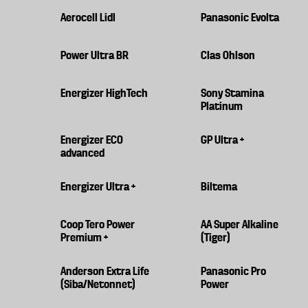
Aerocell Lidl
Panasonic Evolta
Power Ultra BR
Clas Ohlson
Energizer HighTech
Sony Stamina
Platinum
Energizer ECO
GP Ultra +
advanced
Energizer Ultra +
Biltema
Coop Tero Power
AA Super Alkaline
Premium +
(Tiger)
Anderson Extra Life
Panasonic Pro
(Siba/Netonnet)
Power