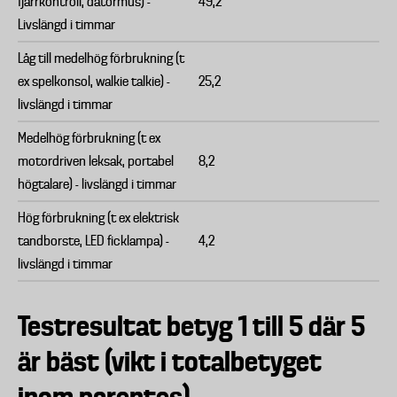
fjärrkontroll, datormus) -
49,2
Livslängd i timmar
Låg till medelhög förbrukning (t
ex spelkonsol, walkie talkie) -
25,2
livslängd i timmar
Medelhög förbrukning (t ex
motordriven leksak, portabel
8,2
högtalare) - livslängd i timmar
Hög förbrukning (t ex elektrisk
tandborste, LED ficklampa) -
4,2
livslängd i timmar
Testresultat betyg 1 till 5 där 5
är bäst (vikt i totalbetyget