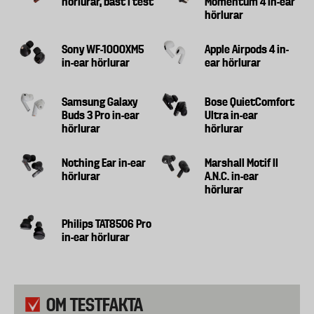
hörlurar, bäst i test
Momentum 4 in-ear
hörlurar
Sony WF-1000XM5
Apple Airpods 4 in-
in-ear hörlurar
ear hörlurar
Samsung Galaxy
Bose QuietComfort
Buds 3 Pro in-ear
Ultra in-ear
hörlurar
hörlurar
Nothing Ear in-ear
Marshall Motif II
hörlurar
A.N.C. in-ear
hörlurar
Philips TAT8506 Pro
in-ear hörlurar
OM TESTFAKTA