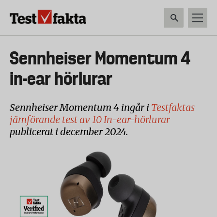
Hoppa
till
huvudinnehåll
HEM & HUSHÅLL
TEKNIK
LIVSMEDEL
VERKTYG & TRÄDGÅRDSREDSK
Huvudmeny
Sennheiser Momentum 4
ny
in-ear hörlurar
Sennheiser Momentum 4 ingår i
Testfaktas
jämförande test av 10 In-ear-hörlurar
publicerat i december 2024.