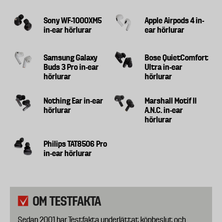
Sony WF-1000XM5
Apple Airpods 4 in-
in-ear hörlurar
ear hörlurar
Samsung Galaxy
Bose QuietComfort
Buds 3 Pro in-ear
Ultra in-ear
hörlurar
hörlurar
Nothing Ear in-ear
Marshall Motif II
hörlurar
A.N.C. in-ear
hörlurar
Philips TAT8506 Pro
in-ear hörlurar
OM TESTFAKTA
Sedan 2001 har Testfakta underlättat köpbeslut och