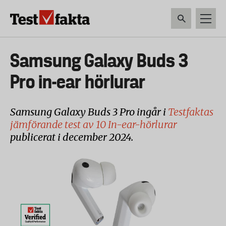
Hoppa
till
huvudinnehåll
HEM & HUSHÅLL
TEKNIK
LIVSMEDEL
VERKTYG & TRÄDGÅRDSREDSK
Huvudmeny
Samsung Galaxy Buds 3
ny
Pro in-ear hörlurar
Samsung Galaxy Buds 3 Pro ingår i
Testfaktas
jämförande test av 10 In-ear-hörlurar
publicerat i december 2024.