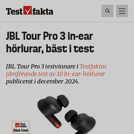
Hoppa
till
huvudinnehåll
HEM & HUSHÅLL
TEKNIK
LIVSMEDEL
VERKTYG & TRÄDGÅRDSREDSK
Huvudmeny
JBL Tour Pro 3 in-ear
ny
hörlurar, bäst i test
JBL Tour Pro 3 testvinnare i
Testfaktas
jämförande test av 10 In-ear-hörlurar
publicerat i december 2024.