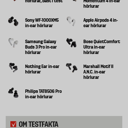
hörlurar, bäst i test
Momentum 4 in-ear
hörlurar
Sony WF-1000XM5
Apple Airpods 4 in-
in-ear hörlurar
ear hörlurar
Samsung Galaxy
Bose QuietComfort
Buds 3 Pro in-ear
Ultra in-ear
hörlurar
hörlurar
Nothing Ear in-ear
Marshall Motif II
hörlurar
A.N.C. in-ear
hörlurar
Philips TAT8506 Pro
in-ear hörlurar
OM TESTFAKTA