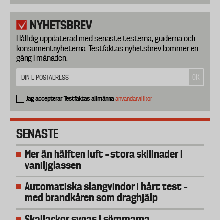
NYHETSBREV
Håll dig uppdaterad med senaste testerna, guiderna och
konsumentnyheterna. Testfaktas nyhetsbrev kommer en
gång i månaden.
Jag accepterar Testfaktas allmänna
användarvillkor
SENASTE
Mer än hälften luft – stora skillnader i
vaniljglassen
Automatiska slangvindor i hårt test –
med brandkåren som draghjälp
Skaljackor synas i sömmarna