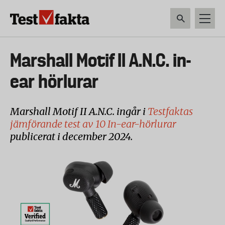
Hoppa
till
huvudinnehåll
HEM & HUSHÅLL
TEKNIK
LIVSMEDEL
VERKTYG & TRÄDGÅRDSREDSK
Huvudmeny
Marshall Motif II A.N.C. in-
ny
ear hörlurar
Marshall Motif II A.N.C. ingår i
Testfaktas
jämförande test av 10 In-ear-hörlurar
publicerat i december 2024.