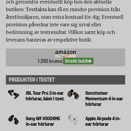
och genomför eventuellt köp hos den aktuella
butiken. Testfakta kan få en mindre provision från
återförsäljaren, utan extra kostnad för dig. Eventuell
provision påverkar inte vare sig urval eller
bedömning av testresultat. Villkor samt köp och
leverans hanteras av respektive butik.
Besök butik
1 290 kronor
PRODUKTER I TESTET
JBL Tour Pro 3 in-ear
Sennheiser
hörlurar, bäst i test
Momentum 4 in-ear
hörlurar
Sony WF-1000XM5
Apple Airpods 4 in-
in-ear hörlurar
ear hörlurar