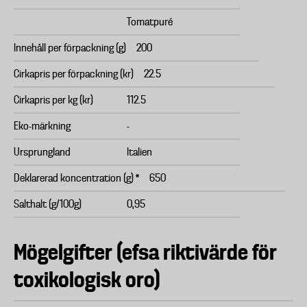
Tomatpuré
Innehåll per förpackning (g)
200
Cirkapris per förpackning (kr)
22.5
Cirkapris per kg (kr)
112.5
Eko-märkning
-
Ursprungland
Italien
Deklarerad koncentration (g) *
650
Salthalt (g/100g)
0,95
Mögelgifter (efsa riktivärde för
toxikologisk oro)