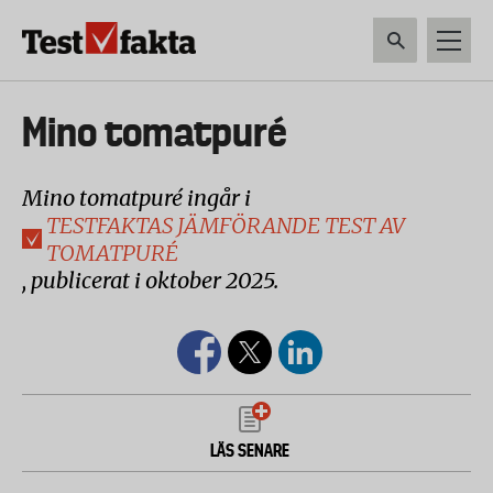
Hoppa
till
huvudinnehåll
HEM & HUSHÅLL
TEKNIK
LIVSMEDEL
VERKTYG & TRÄDGÅRDSREDSK
Huvudmeny
Mino tomatpuré
ny
Mino tomatpuré ingår i
TESTFAKTAS JÄMFÖRANDE TEST AV
TOMATPURÉ
, publicerat i oktober 2025.
LÄS SENARE