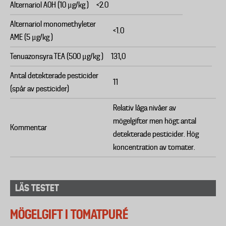
Alternariol AOH (10 μg/kg )
<2.0
Alternariol monomethyleter
<1.0
AME (5 μg/kg )
Tenuazonsyra TEA (500 μg/kg )
131,0
Antal detekterade pesticider
11
(spår av pesticider)
Relativ låga nivåer av
mögelgifter men högt antal
Kommentar
detekterade pesticider. Hög
koncentration av tomater.
LÄS TESTET
MÖGELGIFT I TOMATPURÉ