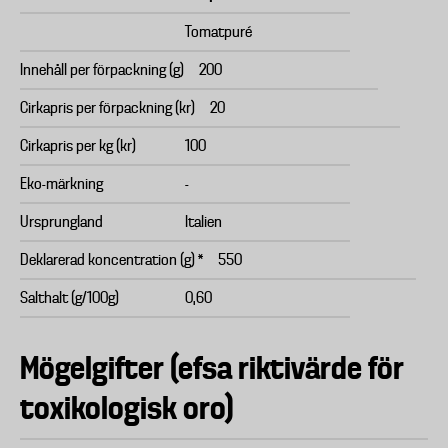
Tomatpuré
Innehåll per förpackning (g)
200
Cirkapris per förpackning (kr)
20
Cirkapris per kg (kr)
100
Eko-märkning
-
Ursprungland
Italien
Deklarerad koncentration (g) *
550
Salthalt (g/100g)
0,60
Mögelgifter (efsa riktivärde för
toxikologisk oro)