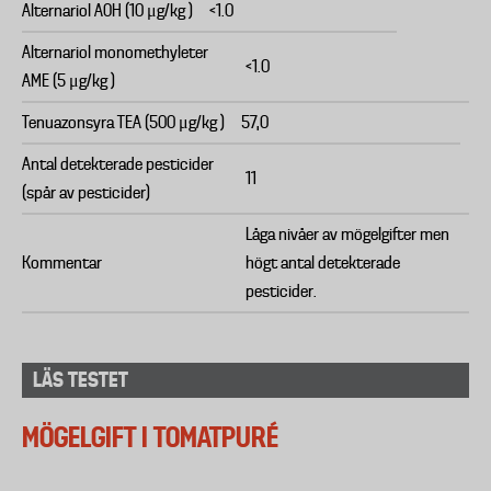
Alternariol AOH (10 μg/kg )
<1.0
Alternariol monomethyleter
<1.0
AME (5 μg/kg )
Tenuazonsyra TEA (500 μg/kg )
57,0
Antal detekterade pesticider
11
(spår av pesticider)
Låga nivåer av mögelgifter men
Kommentar
högt antal detekterade
pesticider.
LÄS TESTET
MÖGELGIFT I TOMATPURÉ