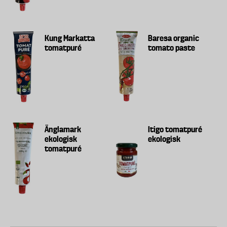
Kung Markatta
Baresa organic
tomatpuré
tomato paste
Änglamark
Itigo tomatpuré
ekologisk
ekologisk
tomatpuré