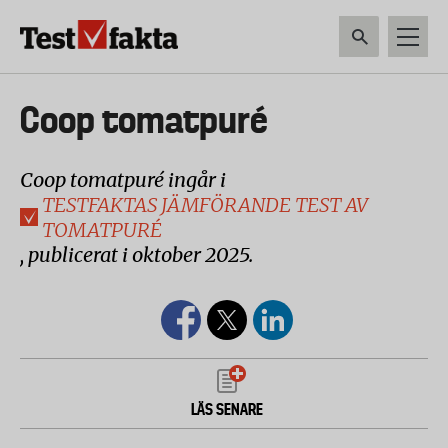
Hoppa
till
huvudinnehåll
HEM & HUSHÅLL
TEKNIK
LIVSMEDEL
VERKTYG & TRÄDGÅRDSREDSK
Huvudmeny
Coop tomatpuré
ny
Coop tomatpuré ingår i
TESTFAKTAS JÄMFÖRANDE TEST AV
TOMATPURÉ
, publicerat i oktober 2025.
LÄS SENARE