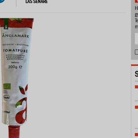
LÄS SENARE
H
g
T
m