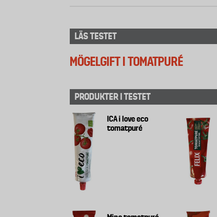
LÄS TESTET
MÖGELGIFT I TOMATPURÉ
PRODUKTER I TESTET
ICA i love eco
tomatpuré
Mino tomatpuré