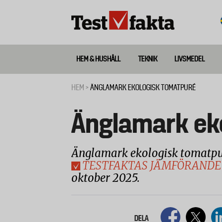
Hoppa
till
huvudinnehåll
HEM & HUSHÅLL
TEKNIK
LIVSMEDEL
Huvudmeny
ny
HEM
ÄNGLAMARK EKOLOGISK TOMATPURÉ
Länkstig
Änglamark ek
Änglamark ekologisk tomatpur
TESTFAKTAS JÄMFÖRANDE
oktober 2025.
DELA