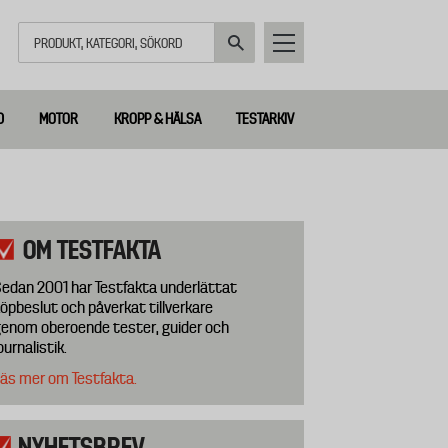
Sök
D
MOTOR
KROPP & HÄLSA
TESTARKIV
OM TESTFAKTA
edan 2001 har Testfakta underlättat
öpbeslut och påverkat tillverkare
enom oberoende tester, guider och
ournalistik.
äs mer om Testfakta.
NYHETSBREV