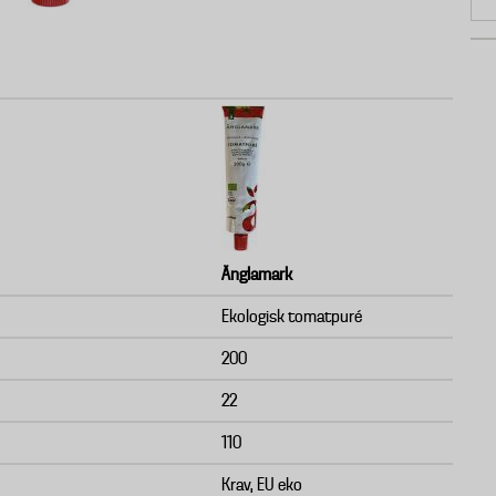
Änglamark
Ekologisk tomatpuré
200
22
110
Krav, EU eko