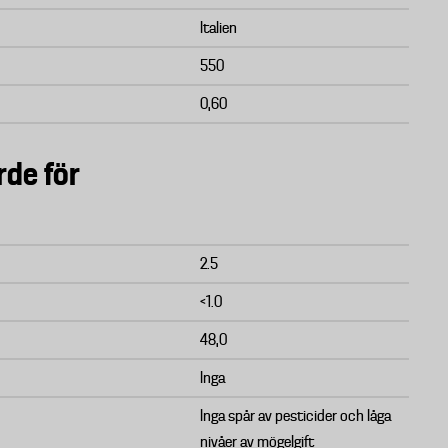
Italien
550
0,60
rde för
2.5
<1.0
48,0
Inga
Inga spår av pesticider och låga
nivåer av mögelgift