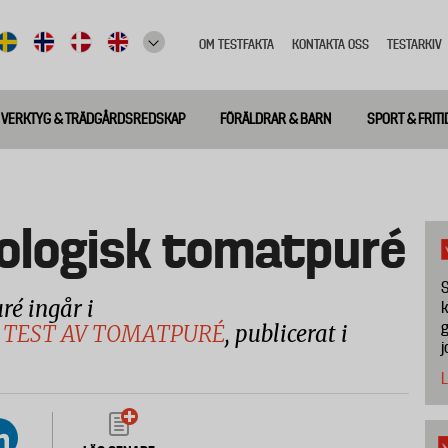
OM TESTFAKTA
KONTAKTA OSS
TESTARKIV
Top
meny
VERKTYG & TRÄDGÅRDSREDSKAP
FÖRÄLDRAR & BARN
SPORT & FRITI
ologisk tomatpuré
S
é ingår i
k
g
 TEST AV TOMATPURÉ
, publicerat i
j
L