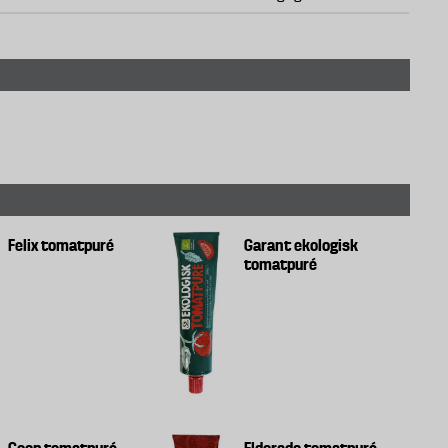
Felix tomatpuré
Garant ekologisk
tomatpuré
Coop tomatpuré
Eldorado tomatpuré