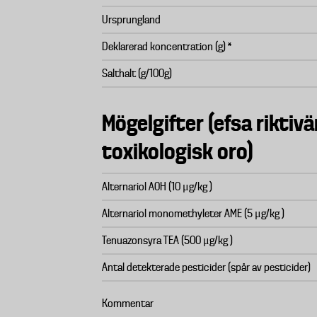
Ursprungland
Deklarerad koncentration (g) *
Salthalt (g/100g)
Mögelgifter (efsa riktivä
toxikologisk oro)
Alternariol AOH (10 μg/kg )
Alternariol monomethyleter AME (5 μg/kg )
Tenuazonsyra TEA (500 μg/kg )
Antal detekterade pesticider (spår av pesticider)
Kommentar