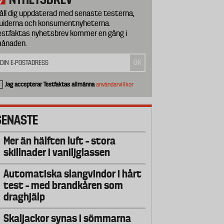
åll dig uppdaterad med senaste testerna,
uiderna och konsumentnyheterna.
estfaktas nyhetsbrev kommer en gång i
ånaden.
Jag accepterar Testfaktas allmänna
användarvillkor
SENASTE
Mer än hälften luft – stora
skillnader i vaniljglassen
Automatiska slangvindor i hårt
test – med brandkåren som
draghjälp
Skaljackor synas i sömmarna