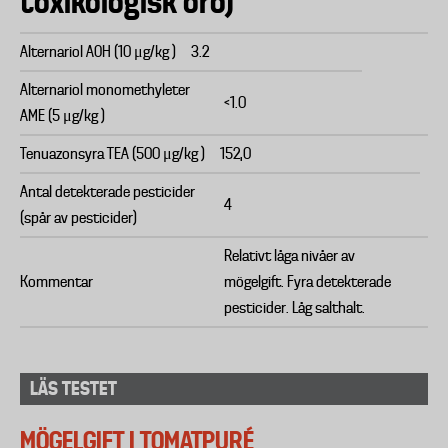
toxikologisk oro)
Alternariol AOH (10 μg/kg )
3.2
Alternariol monomethyleter
<1.0
AME (5 μg/kg )
Tenuazonsyra TEA (500 μg/kg )
152,0
Antal detekterade pesticider
4
(spår av pesticider)
Relativt låga nivåer av
Kommentar
mögelgift. Fyra detekterade
pesticider. Låg salthalt.
LÄS TESTET
MÖGELGIFT I TOMATPURÉ