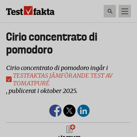
Hoppa
till
huvudinnehåll
HEM & HUSHÅLL
TEKNIK
LIVSMEDEL
VERKTYG & TRÄDGÅRDSREDSK
Huvudmeny
Cirio concentrato di
ny
pomodoro
Cirio concentrato di pomodoro ingår i
TESTFAKTAS JÄMFÖRANDE TEST AV
TOMATPURÉ
, publicerat i oktober 2025.