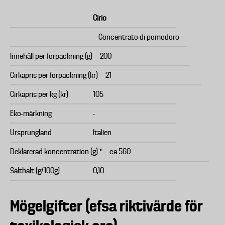
Cirio
Concentrato di pomodoro
Innehåll per förpackning (g)
200
Cirkapris per förpackning (kr)
21
Cirkapris per kg (kr)
105
Eko-märkning
-
Ursprungland
Italien
Deklarerad koncentration (g) *
ca 560
Salthalt (g/100g)
0,10
Mögelgifter (efsa riktivärde för