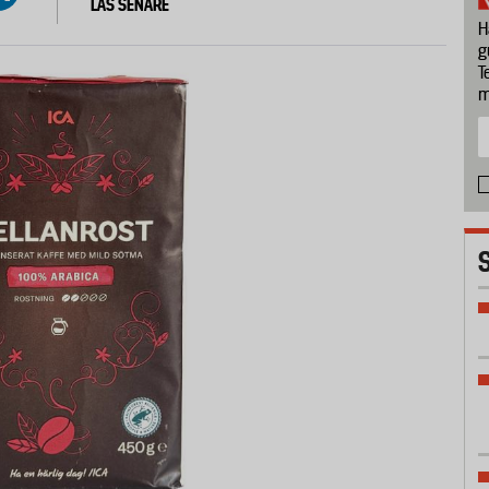
LÄS SENARE
H
g
T
m