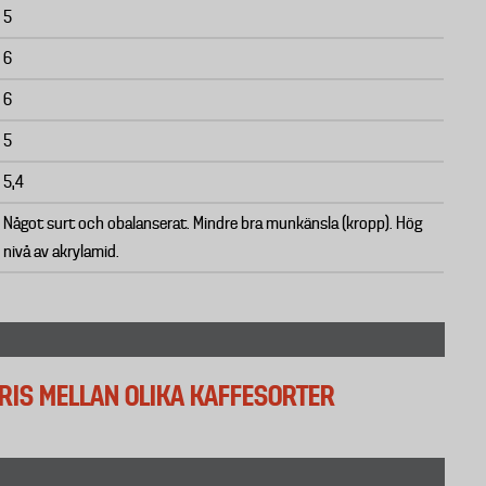
5
6
6
5
5,4
Något surt och obalanserat. Mindre bra munkänsla (kropp). Hög
nivå av akrylamid.
RIS MELLAN OLIKA KAFFESORTER