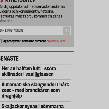
åll dig uppdaterad med senaste testerna,
uiderna och konsumentnyheterna.
estfaktas nyhetsbrev kommer en gång i
ånaden.
Jag accepterar Testfaktas allmänna
användarvillkor
SENASTE
Mer än hälften luft – stora
skillnader i vaniljglassen
Automatiska slangvindor i hårt
test – med brandkåren som
draghjälp
Skaljackor synas i sömmarna