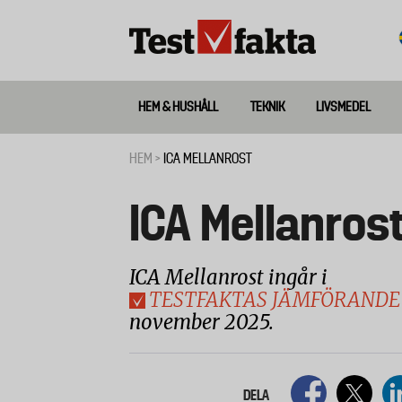
Hoppa
till
huvudinnehåll
HEM & HUSHÅLL
TEKNIK
LIVSMEDEL
Huvudmeny
ny
HEM
ICA MELLANROST
Länkstig
ICA Mellanros
ICA Mellanrost ingår i
TESTFAKTAS JÄMFÖRANDE 
november 2025.
DELA