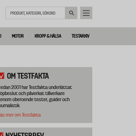
Sök
D
MOTOR
KROPP & HÄLSA
TESTARKIV
OM TESTFAKTA
edan 2001 har Testfakta underlättat
öpbeslut och påverkat tillverkare
enom oberoende tester, guider och
ournalistik.
äs mer om Testfakta.
NYHETSBREV