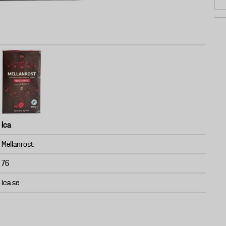
Ica
Mellanrost
76
ica.se