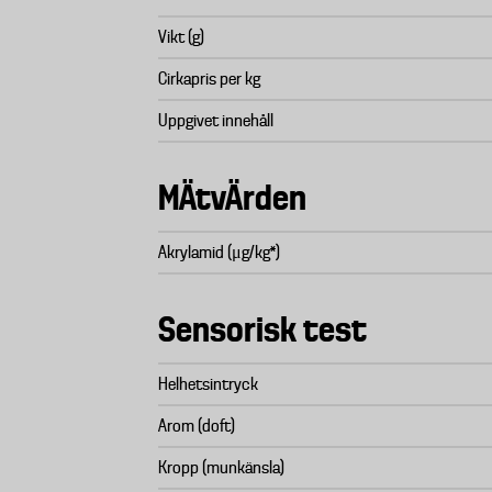
Vikt (g)
Cirkapris per kg
Uppgivet innehåll
MÄtvÄrden
Akrylamid (μg/kg*)
Sensorisk test
Helhetsintryck
Arom (doft)
Kropp (munkänsla)