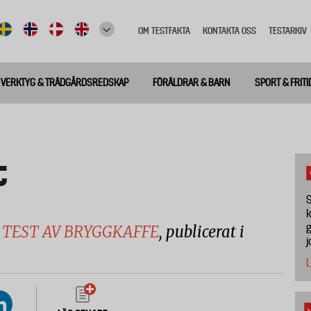
OM TESTFAKTA
KONTAKTA OSS
TESTARKIV
Top
meny
VERKTYG & TRÄDGÅRDSREDSKAP
FÖRÄLDRAR & BARN
SPORT & FRITI
t
S
k
g
TEST AV BRYGGKAFFE
, publicerat i
j
L