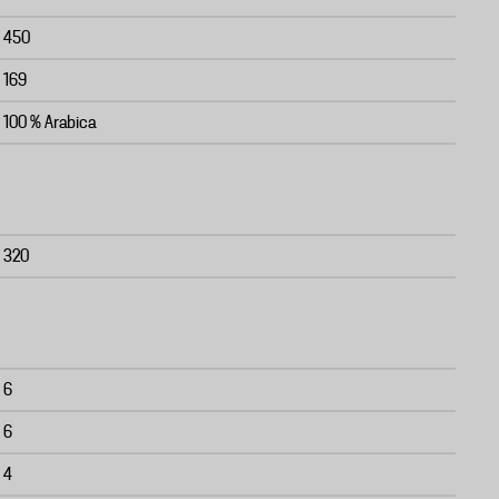
450
169
100 % Arabica
320
6
6
4