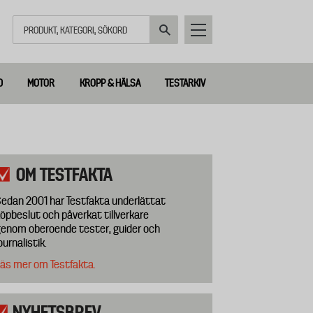
Sök
D
MOTOR
KROPP & HÄLSA
TESTARKIV
OM TESTFAKTA
edan 2001 har Testfakta underlättat
öpbeslut och påverkat tillverkare
enom oberoende tester, guider och
ournalistik.
äs mer om Testfakta.
NYHETSBREV