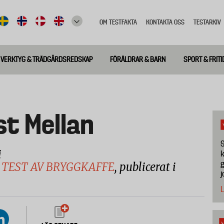
OM TESTFAKTA
KONTAKTA OSS
TESTARKIV
Top
meny
VERKTYG & TRÄDGÅRDSREDSKAP
FÖRÄLDRAR & BARN
SPORT & FRITI
st Mellan
S
i
k
g
TEST AV BRYGGKAFFE
, publicerat i
j
L