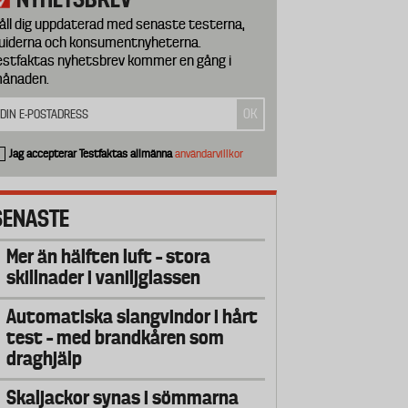
åll dig uppdaterad med senaste testerna,
uiderna och konsumentnyheterna.
estfaktas nyhetsbrev kommer en gång i
ånaden.
Jag accepterar Testfaktas allmänna
användarvillkor
SENASTE
Mer än hälften luft – stora
skillnader i vaniljglassen
Automatiska slangvindor i hårt
test – med brandkåren som
draghjälp
Skaljackor synas i sömmarna