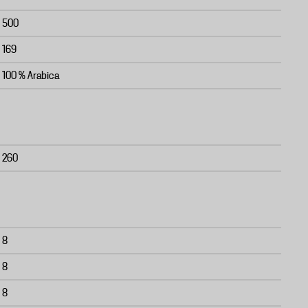
500
169
100 % Arabica
260
8
8
8