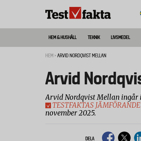
Hoppa
till
huvudinnehåll
HEM & HUSHÅLL
TEKNIK
LIVSMEDEL
Huvudmeny
ny
HEM
ARVID NORDQVIST MELLAN
Länkstig
Arvid Nordqvi
Arvid Nordqvist Mellan ingår 
TESTFAKTAS JÄMFÖRANDE 
november 2025.
DELA