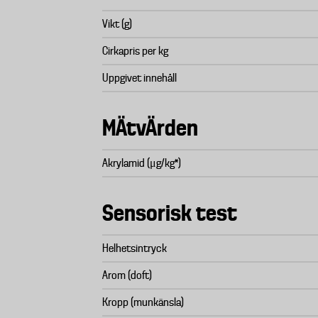
Vikt (g)
Cirkapris per kg
Uppgivet innehåll
MÄtvÄrden
Akrylamid (μg/kg*)
Sensorisk test
Helhetsintryck
Arom (doft)
Kropp (munkänsla)