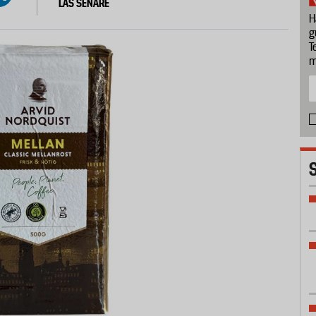
LÄS SENARE
H
g
T
m