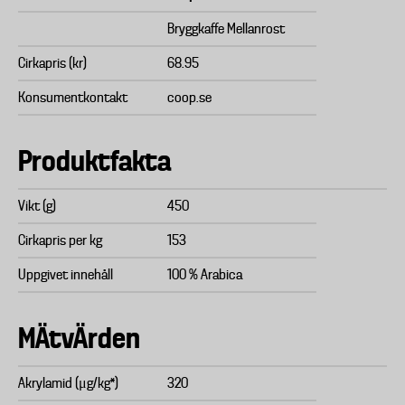
Bryggkaffe Mellanrost
Cirkapris (kr)
68.95
Konsumentkontakt
coop.se
Produktfakta
Vikt (g)
450
Cirkapris per kg
153
Uppgivet innehåll
100 % Arabica
MÄtvÄrden
Akrylamid (μg/kg*)
320