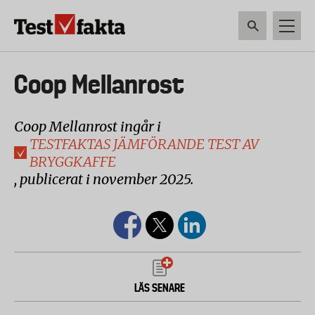
Hoppa
till
huvudinnehåll
HEM & HUSHÅLL
TEKNIK
LIVSMEDEL
VERKTYG & TRÄDGÅRDSREDSK
Huvudmeny
Coop Mellanrost
ny
Coop Mellanrost ingår i
TESTFAKTAS JÄMFÖRANDE TEST AV
BRYGGKAFFE
, publicerat i november 2025.
LÄS SENARE