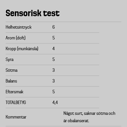
Sensorisk test
Helhetsintryck
6
Arom (doft)
5
Kropp (munkänsla)
4
Syra
5
Sötma
3
Balans
3
Eftersmak
5
TOTALBETYG
4,4
Något surt, saknar sötma och
Kommentar
är obalanserat.