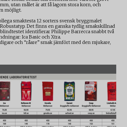
mm, utan målet är att få lagom stora korn, och
om möjligt.
kollega smaktesta 12 sorters svensk bryggmalet
h Robustatyp. Det finns en ganska tydlig smakskillnad
lindtestet identifierar Philippe Barrecca snabbt två
dningar: Ica Basic och Xtra.
jordigare och “råare” smak jämfört med den mjukare,