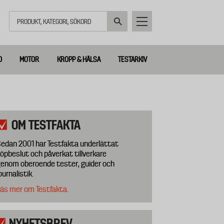
Sök
D
MOTOR
KROPP & HÄLSA
TESTARKIV
OM TESTFAKTA
edan 2001 har Testfakta underlättat
öpbeslut och påverkat tillverkare
enom oberoende tester, guider och
ournalistik.
äs mer om Testfakta.
NYHETSBREV