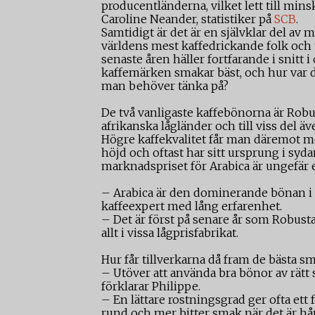
producentländerna, vilket lett till min
Caroline Neander, statistiker på
SCB
.
Samtidigt är det är en självklar del av 
världens mest kaffedrickande folk och 
senaste åren häller fortfarande i snitt 
kaffemärken smakar bäst, och hur var 
man behöver tänka på?
De två vanligaste kaffebönorna är Robu
afrikanska lågländer och till viss del ä
Högre kaffekvalitet får man däremot 
höjd och oftast har sitt ursprung i syd
marknadspriset för Arabica är ungefär 
– Arabica är den dominerande bönan i 
kaffeexpert med lång erfarenhet.
– Det är först på senare år som Robusta
allt i vissa lågprisfabrikat.
Hur får tillverkarna då fram de bästa sm
– Utöver att använda bra bönor av rätt
förklarar Philippe.
– En lättare rostningsgrad ger ofta ett 
rund och mer bitter smak när det är hår