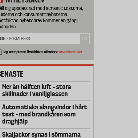
åll dig uppdaterad med senaste testerna,
uiderna och konsumentnyheterna.
estfaktas nyhetsbrev kommer en gång i
ånaden.
Jag accepterar Testfaktas allmänna
användarvillkor
SENASTE
Mer än hälften luft – stora
skillnader i vaniljglassen
Automatiska slangvindor i hårt
test – med brandkåren som
draghjälp
Skaljackor synas i sömmarna