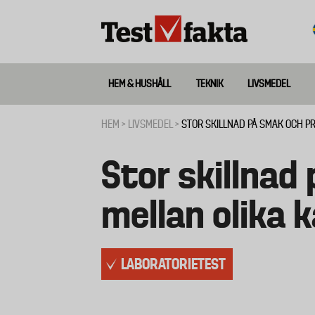
Hoppa
till
huvudinnehåll
HEM & HUSHÅLL
TEKNIK
LIVSMEDEL
Huvudmeny
ny
HEM
LIVSMEDEL
STOR SKILLNAD PÅ SMAK OCH PR
Länkstig
Stor skillnad
mellan olika 
LABORATORIETEST