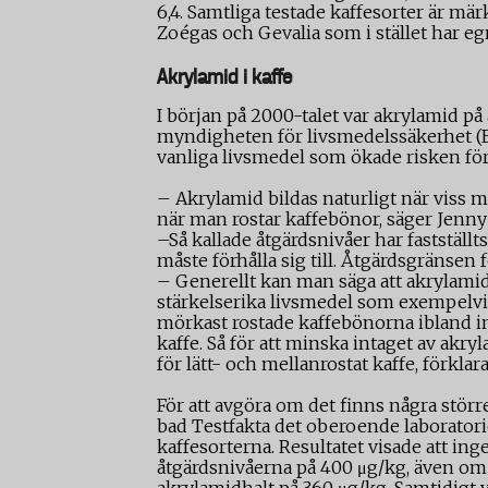
6,4. Samtliga testade kaffesorter är mä
Zoégas och Gevalia som i stället har e
Akrylamid i kaffe
I början på 2000-talet var akrylamid på
myndigheten för livsmedelssäkerhet (Ef
vanliga livsmedel som ökade risken för 
– Akrylamid bildas naturligt när viss m
när man rostar kaffebönor, säger Jenny
–Så kallade åtgärdsnivåer har faststäl
måste förhålla sig till. Åtgärdsgränsen 
– Generellt kan man säga att akrylami
stärkelserika livsmedel som exempelvis
mörkast rostade kaffebönorna ibland in
kaffe. Så för att minska intaget av akryl
för lätt- och mellanrostat kaffe, förklar
För att avgöra om det finns några störr
bad Testfakta det oberoende laborator
kaffesorterna. Resultatet visade att i
åtgärdsnivåerna på 400 μg/kg, även om