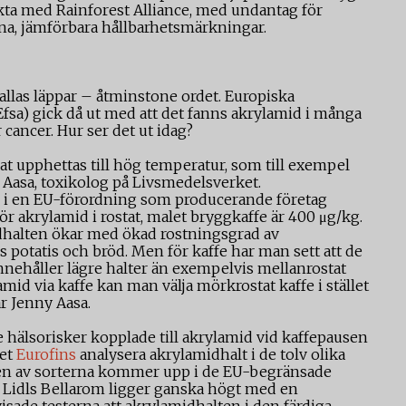
rkta med Rainforest Alliance, med undantag för
gna, jämförbara hållbarhetsmärkningar.
 allas läppar – åtminstone ordet. Europiska
sa) gick då ut med att det fanns akrylamid i många
cancer. Hur ser det ut idag?
at upphettas till hög temperatur, som till exempel
 Aasa, toxikolog på Livsmedelsverket.
lts i en EU-förordning som producerande företag
för akrylamid i rostat, malet bryggkaffe är 400 μg/kg.
dhalten ökar med ökad rostningsgrad av
 potatis och bröd. Men för kaffe har man sett att de
nehåller lägre halter än exempelvis mellanrostat
amid via kaffe kan man välja mörkrostat kaffe i stället
ar Jenny Aasa.
e hälsorisker kopplade till akrylamid vid kaffepausen
iet
Eurofins
analysera akrylamidhalt i de tolv olika
ngen av sorterna kommer upp i de EU-begränsade
 Lidls Bellarom ligger ganska högt med en