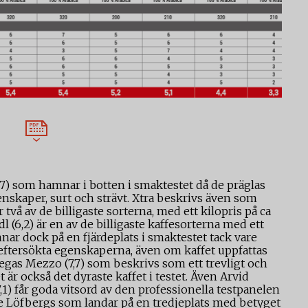
(2,7) som hamnar i botten i smaktestet då de präglas
skaper, surt och strävt. Xtra beskrivs även som
r två av de billigaste sorterna, med ett kilopris på ca
l (6,2) är en av de billigaste kaffesorterna med ett
nar dock på en fjärdeplats i smaktestet tack vare
 eftersökta egenskaperna, även om kaffet uppfattas
Zoegas Mezzo (7,7) som beskrivs som ett trevligt och
är också det dyraste kaffet i testet. Även Arvid
1) får goda vitsord av den professionella testpanelen
e Löfbergs som landar på en tredjeplats med betyget