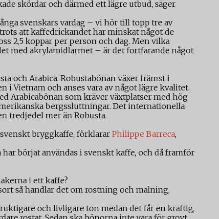
skade skördar och därmed ett lägre utbud, säger
många svenskars vardag – vi hör till topp tre av
trots att kaffedrickandet har minskat något de
i oss 2,5 koppar per person och dag. Men vilka
det med akrylamidlarmet – är det fortfarande något
sta och Arabica. Robustabönan växer främst i
ven i Vietnam och anses vara av något lägre kvalitet.
med Arabicabönan som kräver växtplatser med hög
amerikanska bergssluttningar. Det internationella
en tredjedel mer än Robusta.
svenskt bryggkaffe, förklarar
Philippe Barreca
,
 har börjat användas i svenskt kaffe, och då framför
akerna i ett kaffe?
 sort så handlar det om rostning och malning,
fruktigare och livligare ton medan det får en kraftig,
dare rostat. Sedan ska bönorna inte vara för grovt