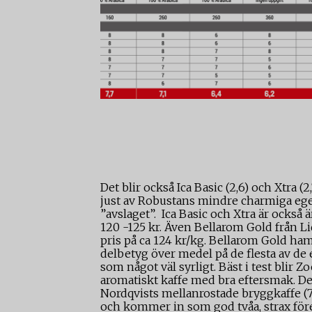
Det blir också Ica Basic (2,6) och Xtra 
just av Robustans mindre charmiga egen
”avslaget”. Ica Basic och Xtra är också ä
120 -125 kr. Även Bellarom Gold från Lid
pris på ca 124 kr/kg. Bellarom Gold ham
delbetyg över medel på de flesta av de
som något väl syrligt. Bäst i test blir 
aromatiskt kaffe med bra eftersmak. Det 
Nordqvists mellanrostade bryggkaffe (7,
och kommer in som god tvåa, strax för