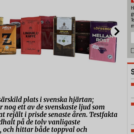
H
g
T
m
rskild plats i svenska hjärtan;
r nog ett av de svenskaste ljud som
t rejält i prisde senaste åren. Testfakta
dhalt på de tolv vanligaste
, och hittar både toppval och