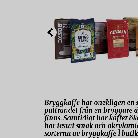
Bryggkaffe har onekligen en sä
puttrandet från en bryggare ä
finns. Samtidigt har kaffet öka
har testat smak och akrylami
sorterna av bryggkaffe i butik