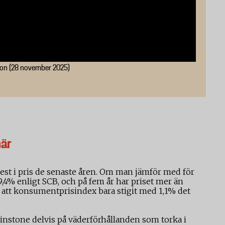
gon (28 november 2025)
här
mest i pris de senaste åren. Om man jämför med för
9,4% enligt SCB, och på fem år har priset mer än
ill att konsumentprisindex bara stigit med 1,1% det
instone delvis på väderförhållanden som torka i