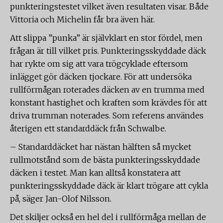
punkteringstestet vilket även resultaten visar. Både
Vittoria och Michelin får bra även här.
Att slippa ”punka” är självklart en stor fördel, men
frågan är till vilket pris. Punkteringsskyddade däck
har rykte om sig att vara trögcyklade eftersom
inlägget gör däcken tjockare. För att undersöka
rullförmågan roterades däcken av en trumma med
konstant hastighet och kraften som krävdes för att
driva trumman noterades. Som referens användes
återigen ett standarddäck från Schwalbe.
– Standarddäcket har nästan hälften så mycket
rullmotstånd som de bästa punkteringsskyddade
däcken i testet. Man kan alltså konstatera att
punkteringsskyddade däck är klart trögare att cykla
på, säger Jan-Olof Nilsson.
Det skiljer också en hel del i rullförmåga mellan de