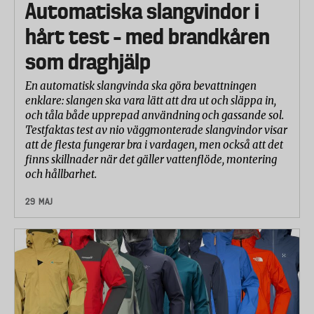
Automatiska slangvindor i
Passform
(enligt standarden EN 14764, PKT 4.11.2)
hårt test – med brandkåren
Varje däck monteras med standardslang på fälg och
pumpas till minst 110 procent av rekommenderat
som draghjälp
maxtryck. Enligt standarden ska däcket sitta kvar
En automatisk slangvinda ska göra bevattningen
intakt på fälgen i minst fem minuter trots att trycket
enklare: slangen ska vara lätt att dra ut och släppa in,
är så pass högt.
och tåla både upprepad användning och gassande sol.
Testfaktas test av nio väggmonterade slangvindor visar
Dragtest
(enligt standarden JIS K 6302, PKT 5.1)
att de flesta fungerar bra i vardagen, men också att det
finns skillnader när det gäller vattenflöde, montering
En bit från varje däck skars ut och klämdes fast i
och hållbarhet.
båda ändar. Därefter drogs biten isär till den gick
sönder. Kraften som krävdes i Newton registrerades.
29 MAJ
Testet är ett mått på kvaliteten i gummit.
Rullförmåga
Varje däck monterades med standardslang på en fälg
och pumpades till 80 procent av rekommenderat