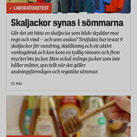
maxtryck. Hjulet roterades av en trumma med
LABORATORIETEST
konstant hastighet. Kraften som krävs för att driva
trumman registrerades i Newton per meter. Ju lägre
Skaljackor synas i sömmarna
kraft desto mindre rullmotstånd.
Går det att hitta en skaljacka som både skyddar mot
Betygsättning
regn och vind – och som andas? Testfakta har testat 9
skaljackor för vandring, skidåkning och ett aktivt
Resultaten från de olika delmomenten har
vardagsbruk och kan kora en tydlig vinnare och flera
betygsatts på en skala från 1 till 5 där 5 är bäst. I
mycket bra jackor. Men också många jackor som inte
håller måttet, speciellt när det gäller
totalbetyget har kvalitet och tålighet viktats med 67
andningsförmågan och regntäta sömmar.
procent (punkteringsskydd 50 procent, uthållighet
25 procent och dragtålighet 25 procent) och
12 MAJ
rullmotståndet med 33 procent.