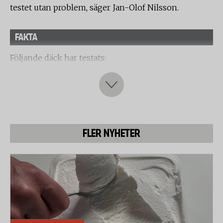
testet utan problem, säger Jan-Olof Nilsson.
FAKTA
Följande däck har testats:
- Bontrager H4 Plus
- Continental Contact
- Continental Touring Plus
- Maxxis CST Salvo
- Michelin Tracker
FLER NYHETER
- Nokian Ultra Tour 2
- Schwalbe Marathon
- Schwalbe Marathon Plus
- Spectra Ruby X 5R
- Vittoria Randonneur
Punkteringstest