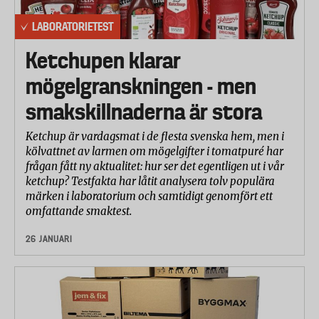
LABORATORIETEST
Ketchupen klarar
mögelgranskningen - men
smakskillnaderna är stora
Ketchup är vardagsmat i de flesta svenska hem, men i
kölvattnet av larmen om mögelgifter i tomatpuré har
frågan fått ny aktualitet: hur ser det egentligen ut i vår
ketchup? Testfakta har låtit analysera tolv populära
märken i laboratorium och samtidigt genomfört ett
omfattande smaktest.
26 JANUARI