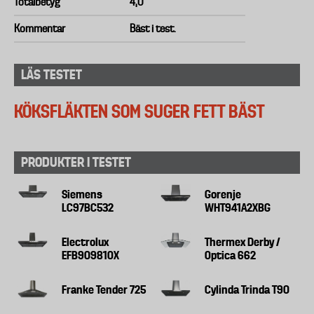
Totalbetyg
4,0
Kommentar
Bäst i test.
LÄS TESTET
KÖKSFLÄKTEN SOM SUGER FETT BÄST
PRODUKTER I TESTET
Siemens
Gorenje
LC97BC532
WHT941A2XBG
Electrolux
Thermex Derby /
EFB90981OX
Optica 662
Franke Tender 725
Cylinda Trinda T90