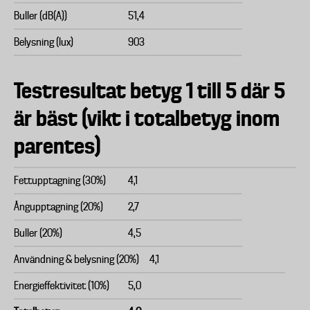
Buller (dB(A))
51,4
Belysning (lux)
903
Testresultat betyg 1 till 5 där 5
är bäst (vikt i totalbetyg inom
parentes)
Fettupptagning (30%)
4,1
Ångupptagning (20%)
2,7
Buller (20%)
4,5
Användning & belysning (20%)
4,1
Energieffektivitet (10%)
5,0