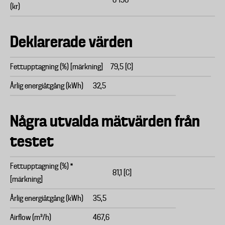
6 190
(kr)
Deklarerade värden
Fettupptagning (%) [märkning]
79,5 [C]
Årlig energiåtgång (kWh)
32,5
Några utvalda mätvärden från
testet
Fettupptagning (%) *
81,1 [C]
[märkning]
Årlig energiåtgång (kWh)
35,5
Airflow (m³/h)
467,6