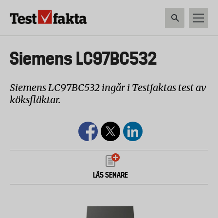
Hoppa
till
huvudinnehåll
HEM & HUSHÅLL
TEKNIK
LIVSMEDEL
VERKTYG & TRÄDGÅRDSREDSK
Huvudmeny
Siemens LC97BC532
ny
Siemens LC97BC532 ingår i Testfaktas test av
köksfläktar.
LÄS SENARE