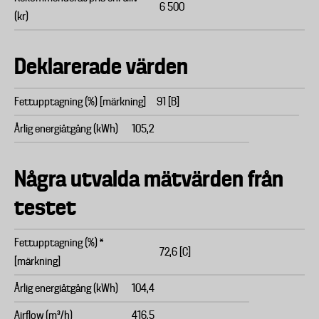
6 500
(kr)
Deklarerade värden
Fettupptagning (%) [märkning]
91 [B]
Årlig energiåtgång (kWh)
105,2
Några utvalda mätvärden från
testet
Fettupptagning (%) *
72,6 [C]
[märkning]
Årlig energiåtgång (kWh)
104,4
Airflow (m³/h)
416,5