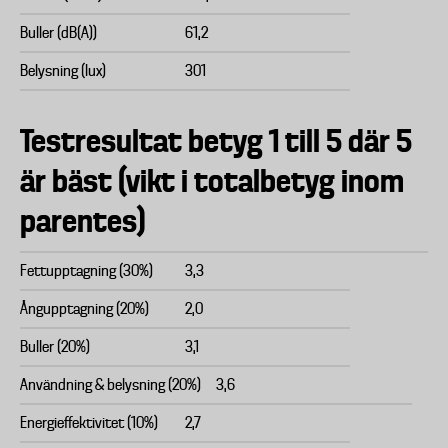
Buller (dB(A))
61,2
Belysning (lux)
301
Testresultat betyg 1 till 5 där 5
är bäst (vikt i totalbetyg inom
parentes)
Fettupptagning (30%)
3,3
Ångupptagning (20%)
2,0
Buller (20%)
3,1
Användning & belysning (20%)
3,6
Energieffektivitet (10%)
2,7