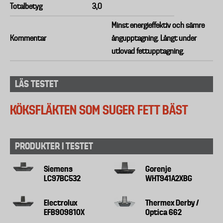
Totalbetyg
3,0
Minst energieffektiv och sämre
Kommentar
ångupptagning. Långt under
utlovad fettupptagning.
LÄS TESTET
KÖKSFLÄKTEN SOM SUGER FETT BÄST
PRODUKTER I TESTET
Siemens
Gorenje
LC97BC532
WHT941A2XBG
Electrolux
Thermex Derby /
EFB90981OX
Optica 662