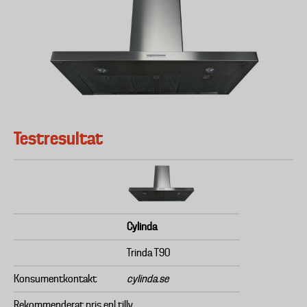
Testresultat
Cylinda
Trinda T90
Konsumentkontakt
cylinda.se
Rekommenderat pris enl tillv