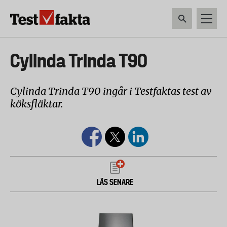
Hoppa
till
huvudinnehåll
HEM & HUSHÅLL
TEKNIK
LIVSMEDEL
VERKTYG & TRÄDGÅRDSREDSK
Huvudmeny
Cylinda Trinda T90
ny
Cylinda Trinda T90 ingår i Testfaktas test av
köksfläktar.
LÄS SENARE