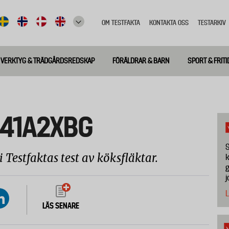
OM TESTFAKTA
KONTAKTA OSS
TESTARKIV
Top
meny
VERKTYG & TRÄDGÅRDSREDSKAP
FÖRÄLDRAR & BARN
SPORT & FRITI
941A2XBG
S
estfaktas test av köksfläktar.
k
g
j
L
LÄS SENARE