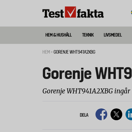
Hoppa
till
huvudinnehåll
HEM & HUSHÅLL
TEKNIK
LIVSMEDEL
Huvudmeny
ny
HEM
GORENJE WHT941A2XBG
Länkstig
Gorenje WHT
Gorenje WHT941A2XBG ingår i T
DELA