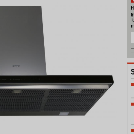
H
g
T
m