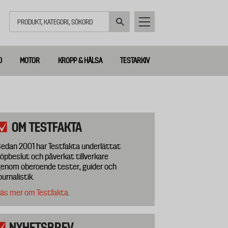
Sök
D
MOTOR
KROPP & HÄLSA
TESTARKIV
OM TESTFAKTA
edan 2001 har Testfakta underlättat
öpbeslut och påverkat tillverkare
enom oberoende tester, guider och
ournalistik.
äs mer om Testfakta.
NYHETSBREV