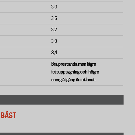
3,0
3,5
3,2
3,9
3,4
Bra prestanda men lägre
fettupptagning och högre
energiåtgång än utlovat.
 BÄST