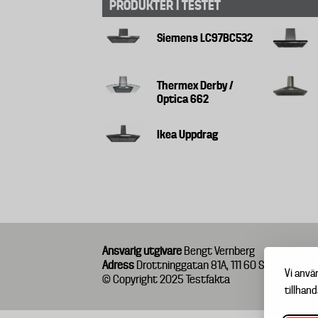
PRODUKTER I TESTET
Siemens LC97BC532
Thermex Derby /
Optica 662
Ikea Uppdrag
Ansvarig utgivare
Bengt Vernberg
Adress
Drottninggatan 81A, 111 60 Stockholm
Vi anvä
© Copyright 2025 Testfakta
tillhand