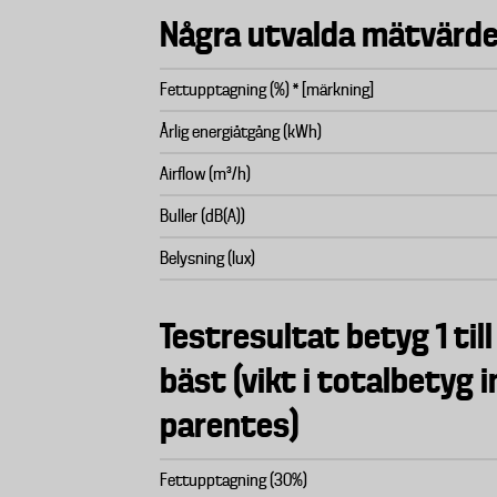
Några utvalda mätvärde
Fettupptagning (%) * [märkning]
Årlig energiåtgång (kWh)
Airflow (m³/h)
Buller (dB(A))
Belysning (lux)
Testresultat betyg 1 till
bäst (vikt i totalbetyg 
parentes)
Fettupptagning (30%)