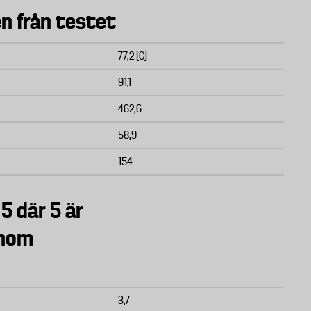
n från testet
77,2 [C]
91,1
462,6
58,9
154
 5 där 5 är
inom
3,7