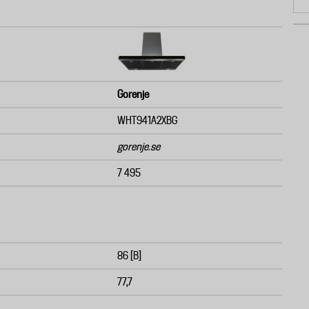
Gorenje
WHT941A2XBG
gorenje.se
7 495
86 [B]
77,7