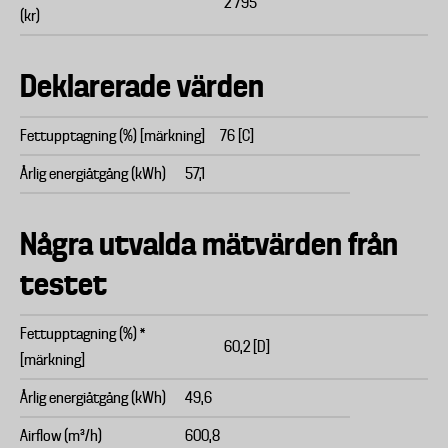
2 795
(kr)
Deklarerade värden
Fettupptagning (%) [märkning]
76 [C]
Årlig energiåtgång (kWh)
57,1
Några utvalda mätvärden från
testet
Fettupptagning (%) *
60,2 [D]
[märkning]
Årlig energiåtgång (kWh)
49,6
Airflow (m³/h)
600,8