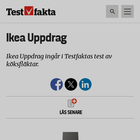
Hoppa
till
huvudinnehåll
HEM & HUSHÅLL
TEKNIK
LIVSMEDEL
VERKTYG & TRÄDGÅRDSREDSK
Huvudmeny
Ikea Uppdrag
ny
Ikea Uppdrag ingår i Testfaktas test av
köksfläktar.
LÄS SENARE