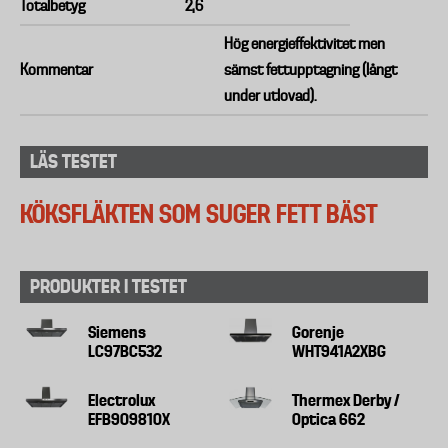
Totalbetyg
2,6
Hög energieffektivitet men
Kommentar
sämst fettupptagning (långt
under utlovad).
LÄS TESTET
KÖKSFLÄKTEN SOM SUGER FETT BÄST
PRODUKTER I TESTET
Siemens
Gorenje
LC97BC532
WHT941A2XBG
Electrolux
Thermex Derby /
EFB90981OX
Optica 662