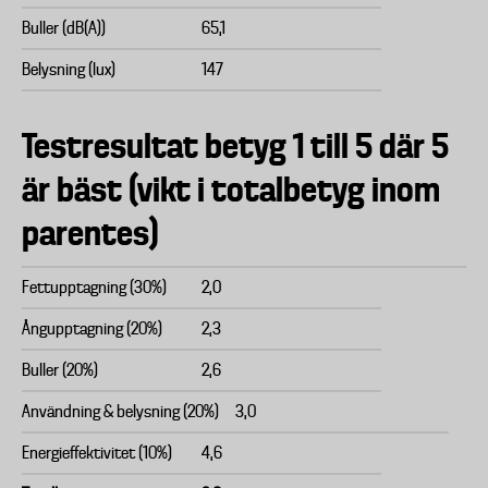
Buller (dB(A))
65,1
Belysning (lux)
147
Testresultat betyg 1 till 5 där 5
är bäst (vikt i totalbetyg inom
parentes)
Fettupptagning (30%)
2,0
Ångupptagning (20%)
2,3
Buller (20%)
2,6
Användning & belysning (20%)
3,0
Energieffektivitet (10%)
4,6