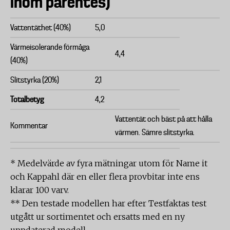
inom parentes)
Vattentäthet (40%)
5,0
Värmeisolerande förmåga
4,4
(40%)
Slitstyrka (20%)
2,1
Totalbetyg
4,2
Vattentät och bäst på att hålla
Kommentar
värmen. Sämre slitstyrka.
* Medelvärde av fyra mätningar utom för Name it
och Kappahl där en eller flera provbitar inte ens
klarar 100 varv.
** Den testade modellen har efter Testfaktas test
utgått ur sortimentet och ersatts med en ny