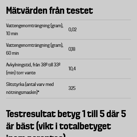
Mätvärden från testet
Vattengenomträngning (gram),
0,02
10 min
Vattengenomträngning (gram),
0,18
60 min
Avkylningstid, från 38º till 33º
10,4
(min) torr vante
Slitstyrka (antal varv med
325
nötningsmaskin)*
Testresultat betyg 1 till 5 där 5
är bäst (vikt i totalbetyget