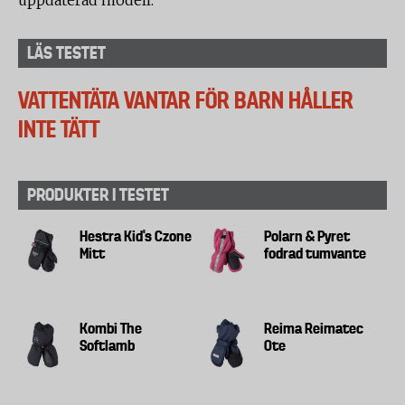
uppdaterad modell.
LÄS TESTET
VATTENTÄTA VANTAR FÖR BARN HÅLLER
INTE TÄTT
PRODUKTER I TESTET
Hestra Kid's Czone
Polarn & Pyret
Mitt
fodrad tumvante
Kombi The
Reima Reimatec
Softlamb
Ote