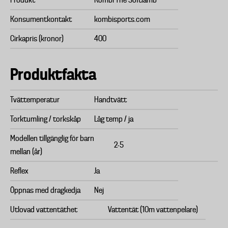
Produkt
Kombi The Softlamb
Konsumentkontakt
kombisports.com
Cirkapris (kronor)
400
Produktfakta
Tvättemperatur
Handtvätt
Torktumling / torkskåp
Låg temp / ja
Modellen tillgänglig för barn
2-5
mellan (år)
Reflex
Ja
Öppnas med dragkedja
Nej
Utlovad vattentäthet
Vattentät (10m vattenpelare)