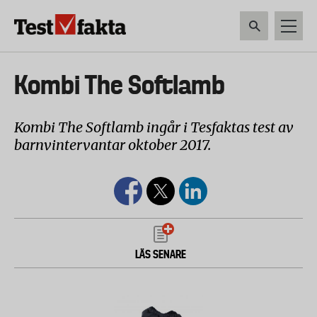
Hoppa
till
huvudinnehåll
HEM & HUSHÅLL
TEKNIK
LIVSMEDEL
VERKTYG & TRÄDGÅRDSREDSK
Huvudmeny
Kombi The Softlamb
ny
Kombi The Softlamb ingår i Tesfaktas test av
barnvintervantar oktober 2017.
LÄS SENARE