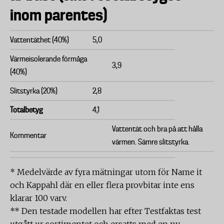
inom parentes)
Vattentäthet (40%)
5,0
Värmeisolerande förmåga
3,9
(40%)
Slitstyrka (20%)
2,8
Totalbetyg
4,1
Vattentät och bra på att hålla
Kommentar
värmen. Sämre slitstyrka.
* Medelvärde av fyra mätningar utom för Name it
och Kappahl där en eller flera provbitar inte ens
klarar 100 varv.
** Den testade modellen har efter Testfaktas test