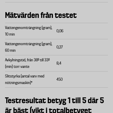
Mätvärden från testet
Vattengenomträngning (gram),
0,06
10 min
Vattengenomträngning (gram),
0,27
60 min
Avkylningstid, från 38º till 33º
8,4
(min) torr vante
Slitstyrka (antal varv med
450
nötningsmaskin)*
Testresultat betyg 1 till 5 där 5
är bäst (vikt i totalbetyget