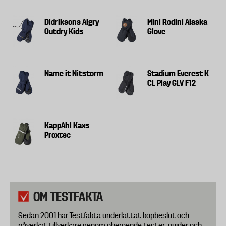
Didriksons Algry
Mini Rodini Alaska
Outdry Kids
Glove
Name it Nitstorm
Stadium Everest K
CL Play GLV F12
KappAhl Kaxs
Proxtec
OM TESTFAKTA
Sedan 2001 har Testfakta underlättat köpbeslut och
påverkat tillverkare genom oberoende tester, guider och