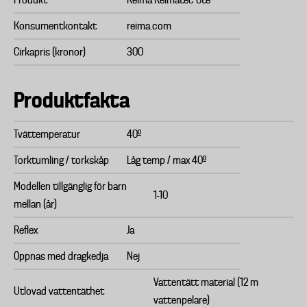
Produkt
Reima Reimatec Ote
Konsumentkontakt
reima.com
Cirkapris (kronor)
300
Produktfakta
Tvättemperatur
40º
Torktumling / torkskåp
Låg temp / max 40º
Modellen tillgänglig för barn
1-10
mellan (år)
Reflex
Ja
Öppnas med dragkedja
Nej
Vattentätt material (12 m
Utlovad vattentäthet
vattenpelare)