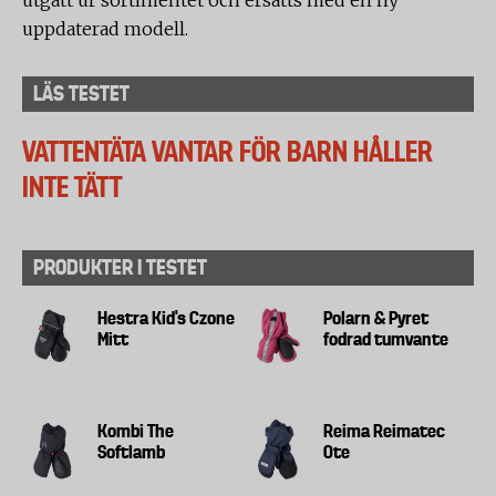
utgått ur sortimentet och ersatts med en ny
uppdaterad modell.
LÄS TESTET
VATTENTÄTA VANTAR FÖR BARN HÅLLER
INTE TÄTT
PRODUKTER I TESTET
Hestra Kid's Czone
Polarn & Pyret
Mitt
fodrad tumvante
Kombi The
Reima Reimatec
Softlamb
Ote