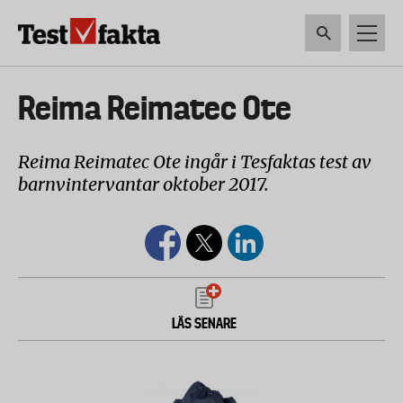
Hoppa
till
huvudinnehåll
HEM & HUSHÅLL
TEKNIK
LIVSMEDEL
VERKTYG & TRÄDGÅRDSREDSK
Huvudmeny
Reima Reimatec Ote
ny
Reima Reimatec Ote ingår i Tesfaktas test av
barnvintervantar oktober 2017.
LÄS SENARE