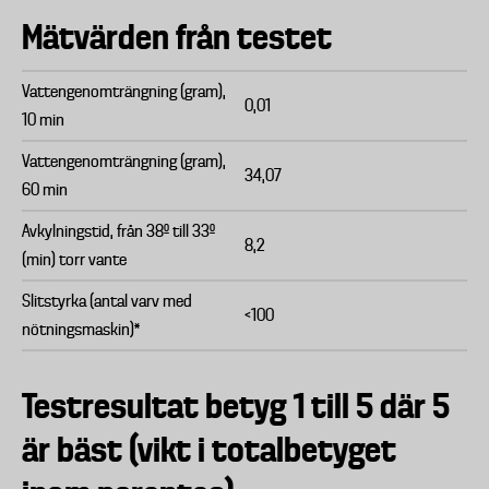
Mätvärden från testet
Vattengenomträngning (gram),
0,01
10 min
Vattengenomträngning (gram),
34,07
60 min
Avkylningstid, från 38º till 33º
8,2
(min) torr vante
Slitstyrka (antal varv med
<100
nötningsmaskin)*
Testresultat betyg 1 till 5 där 5
är bäst (vikt i totalbetyget