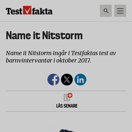
Hoppa
till
huvudinnehåll
HEM & HUSHÅLL
TEKNIK
LIVSMEDEL
VERKTYG & TRÄDGÅRDSREDSK
Huvudmeny
Name it Nitstorm
ny
Name it Nitstorm ingår i Testfaktas test av
barnvintervantar i oktober 2017.
LÄS SENARE