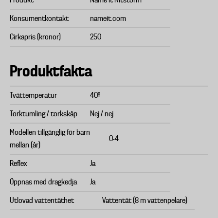
Produkt
Name it Nitstorm
Konsumentkontakt
nameit.com
Cirkapris (kronor)
250
Produktfakta
Tvättemperatur
40º
Torktumling / torkskåp
Nej / nej
Modellen tillgänglig för barn
0-4
mellan (år)
Reflex
Ja
Öppnas med dragkedja
Ja
Utlovad vattentäthet
Vattentät (8 m vattenpelare)