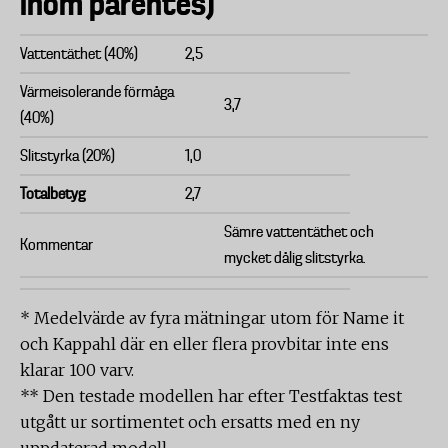
inom parentes)
Vattentäthet (40%)
2,5
Värmeisolerande förmåga
3,7
(40%)
Slitstyrka (20%)
1,0
Totalbetyg
2,7
Sämre vattentäthet och
Kommentar
mycket dålig slitstyrka.
* Medelvärde av fyra mätningar utom för Name it
och Kappahl där en eller flera provbitar inte ens
klarar 100 varv.
** Den testade modellen har efter Testfaktas test
utgått ur sortimentet och ersatts med en ny