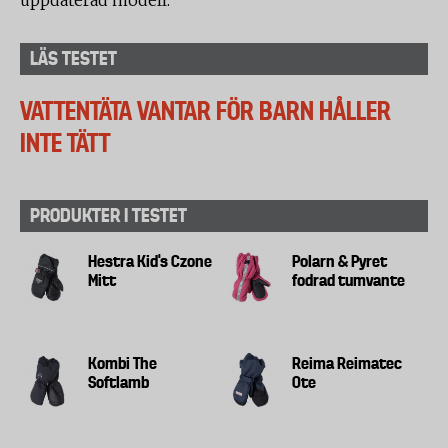
uppdaterad modell.
LÄS TESTET
VATTENTÄTA VANTAR FÖR BARN HÅLLER
INTE TÄTT
PRODUKTER I TESTET
Hestra Kid's Czone
Polarn & Pyret
Mitt
fodrad tumvante
Kombi The
Reima Reimatec
Softlamb
Ote