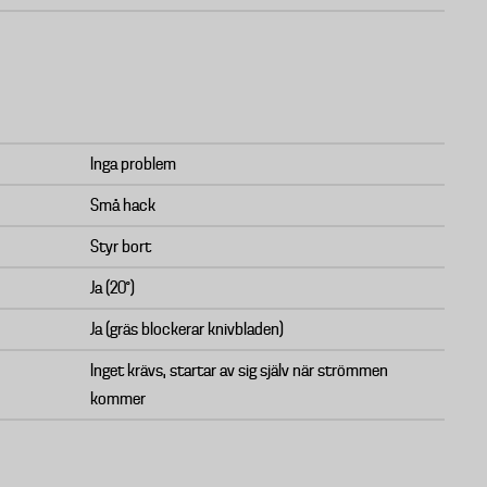
Inga problem
Små hack
Styr bort
Ja (20°)
Ja (gräs blockerar knivbladen)
Inget krävs, startar av sig själv när strömmen
kommer