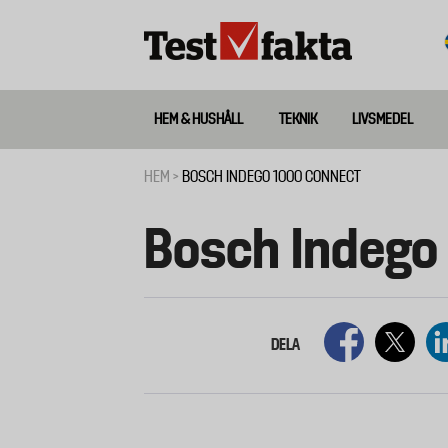
Hoppa
till
huvudinnehåll
HEM & HUSHÅLL
TEKNIK
LIVSMEDEL
Huvudmeny
ny
HEM
BOSCH INDEGO 1000 CONNECT
Länkstig
Bosch Indego
DELA