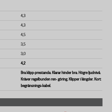
4,3
4,3
4,5
3,5
3,0
4,2
Bra klipp-prestanda. Klarar hinder bra. Högre ljudnivå.
Kräver regelbunden ren- göring. Klipper i längder. Kort
begränsnings-kabel.