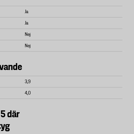
Ja
Ja
Nej
Nej
avande
3,9
4,0
 5 där
tyg