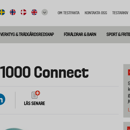
OM TESTFAKTA
KONTAKTA OSS
TESTARKIV
Top
meny
VERKTYG & TRÄDGÅRDSREDSKAP
FÖRÄLDRAR & BARN
SPORT & FRITI
 1000 Connect
S
k
g
j
LÄS SENARE
L