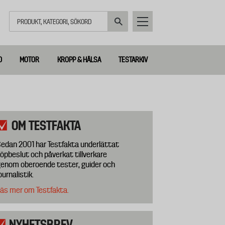
Sök
D
MOTOR
KROPP & HÄLSA
TESTARKIV
OM TESTFAKTA
edan 2001 har Testfakta underlättat
öpbeslut och påverkat tillverkare
enom oberoende tester, guider och
ournalistik.
äs mer om Testfakta.
NYHETSBREV