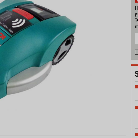
H
g
T
m