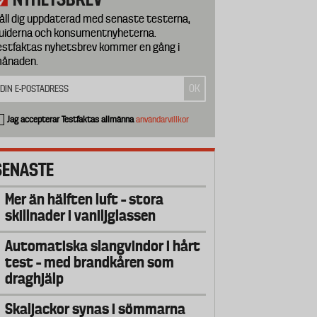
åll dig uppdaterad med senaste testerna,
uiderna och konsumentnyheterna.
estfaktas nyhetsbrev kommer en gång i
ånaden.
Jag accepterar Testfaktas allmänna
användarvillkor
SENASTE
Mer än hälften luft – stora
skillnader i vaniljglassen
Automatiska slangvindor i hårt
test – med brandkåren som
draghjälp
Skaljackor synas i sömmarna