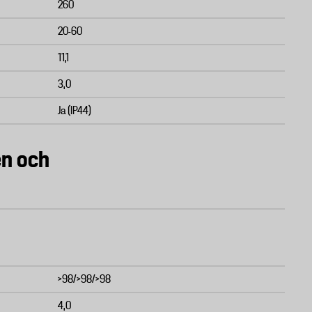
260
20-60
11,1
3,0
Ja (IP44)
en och
>98/>98/>98
4,0