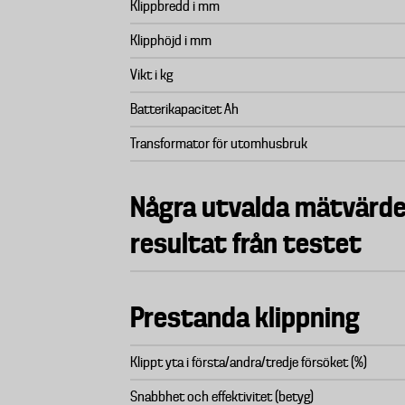
Klippbredd i mm
Klipphöjd i mm
Vikt i kg
Batterikapacitet Ah
Transformator för utomhusbruk
Några utvalda mätvärd
resultat från testet
Prestanda klippning
Klippt yta i första/andra/tredje försöket (%)
Snabbhet och effektivitet (betyg)