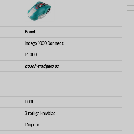
Bosch
Indego 1000 Connect
14 000
bosch-tradgard.se
1 000
3 rörliga knivblad
Längder