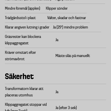
Mindre föremål (äpplen)
Klipper sönder
Trädgårdsstol i plast
Välter, skadar och fastnar
Klarar angiven lutning i grader
Ja (29°) mindre problem
Gräsrester kan blockera
Ja
klippaggregatet
Kräver omstart efter
Måste slås på manuellt
strömavbrot
Säkerhet
Transformatorn klarar att
Ja
placeras utomhus
Klippaggregatet stoppar vid
Ja (efter 3 sek)