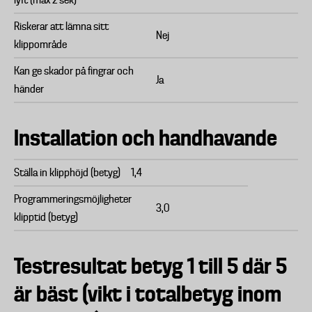
lyft (max 2 sek)
Riskerar att lämna sitt
Nej
klippområde
Kan ge skador på fingrar och
Ja
händer
Installation och handhavande
Ställa in klipphöjd (betyg)
1,4
Programmeringsmöjligheter
3,0
klipptid (betyg)
Testresultat betyg 1 till 5 där 5
är bäst (vikt i totalbetyg inom