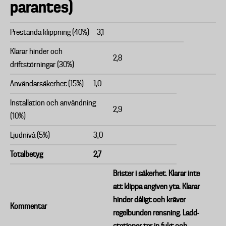
parantes)
Prestanda klippning (40%)
3,1
Klarar hinder och
2,8
driftstörningar (30%)
Användarsäkerhet (15%)
1,0
Installation och användning
2,9
(10%)
Ljudnivå (5%)
3,0
Totalbetyg
2,7
Brister i säkerhet. Klarar inte
att klippa angiven yta. Klarar
hinder dåligt och kräver
Kommentar
regelbunden rensning. Ladd-