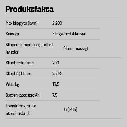
Produktfakta
Max klippyta (kvm)
2 200
Knivtyp
Klinga med 4 knivar
Klipper slumpmässigt eller i
Slumpmässigt
längder
Klippbredd i mm
290
Klipphöjd i mm
25-65
Vikt i kg
13,5
Batterikapacitet Ah
7,5
Transformator för
Ja (IP65)
utomhusbruk