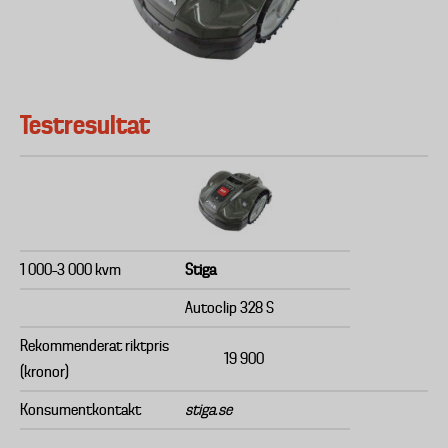
Testresultat
1 000–3 000 kvm
Stiga
Autoclip 328 S
Rekommenderat riktpris
19 900
(kronor)
Konsumentkontakt
stiga.se