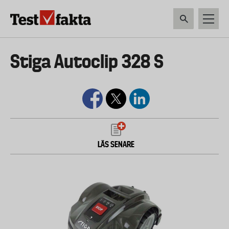
Hoppa
till
huvudinnehåll
HEM & HUSHÅLL
TEKNIK
LIVSMEDEL
VERKTYG & TRÄDGÅRDSREDSK
Huvudmeny
Stiga Autoclip 328 S
ny
LÄS SENARE