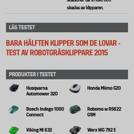
stationer tar in fukt och
skadas av klipparen.
LÄS TESTET
BARA HÄLFTEN KLIPPER SOM DE LOVAR -
TEST AV ROBOTGRÄSKLIPPARE 2015
PRODUKTER I TESTET
Husqvarna
Honda Miimo 520
Automower 320
Bosch Indego 1000
Robomo w RS622
Connect
GSM
Viking MI 632
Worx WG 792 E